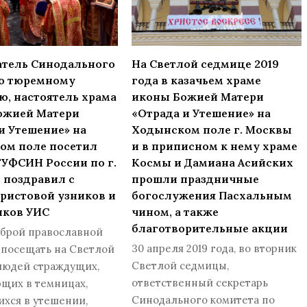
атель Синодального
На Светлой седмице 2019
по тюремному
года в казачьем храме
, настоятель храма
иконы Божией Матери
ожией Матери
«Отрада и Утешение» на
и Утешение» на
Ходынском поле г. Москвы
ом поле посетил
и в приписном к нему храме
УФСИН России по г.
Космы и Дамиана Асийских
 поздравил с
прошли праздничные
ристовой узников и
богослужения Пасхальным
иков УИС
чином, а также
благотворительные акции
оброй православной
30 апреля 2019 года, во вторник
 посещать на Светлой
Светлой седмицы,
людей страждущих,
ответственный секретарь
щих в темницах,
Синодального комитета по
хся в утешении,