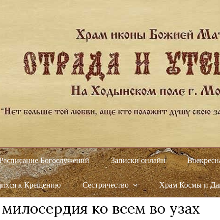
Расписание Богослужений
Записки онлайн
Воскресн
щихся к Крещению
Сестричество
Храм Космы и Д
 милосердия ко всем во узах