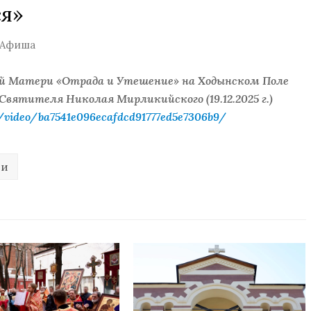
я»
Афиша
й Матери «Отрада и Утешение» на Ходынском Поле
Святителя Николая Мирликийского (19.12.2025 г.)
u/video/ba7541e096ecafdcd91777ed5e7306b9/
ди