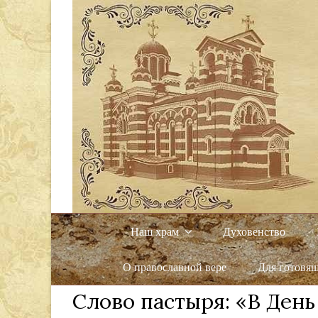
Наш храм
Духовенство
О православной вере
Для готовя
Слово пастыря: «В День