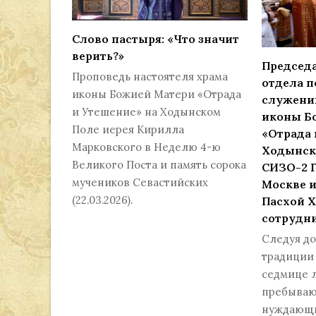
Слово пастыря: «Что значит
верить?»
Председ
Проповедь настоятеля храма
отдела 
иконы Божией Матери «Отрада
служению
и Утешение» на Ходынском
иконы Б
Поле иерея Кирилла
«Отрада 
Марковского в Неделю 4-ю
Ходынск
Великого Поста и память сорока
СИЗО-2 Г
мучеников Севастийских
Москве и
(22.03.2026).
Пасхой Х
сотрудн
Следуя д
традиции
седмице 
пребываю
нуждающи