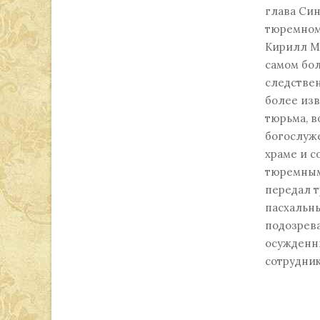
глава Син
тюремном
Кирилл М
самом бо
следствен
более изв
тюрьма, в
богослуж
храме и с
тюремным
передал 
пасхальн
подозрев
осужденны
сотрудник