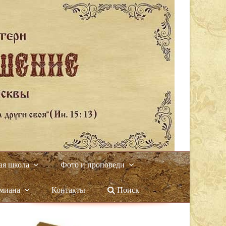
ая школа
Фото и проповеди
амиана
Контакты
Поиск