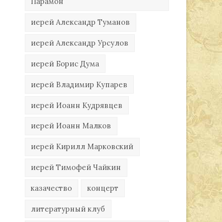
Парамон
иерей Александр Туманов
иерей Александр Урсулов
иерей Борис Дума
иерей Владимир Купарев
иерей Иоанн Кудрявцев
иерей Иоанн Малков
иерей Кирилл Марковский
иерей Тимофей Чайкин
казачество
концерт
литературный клуб