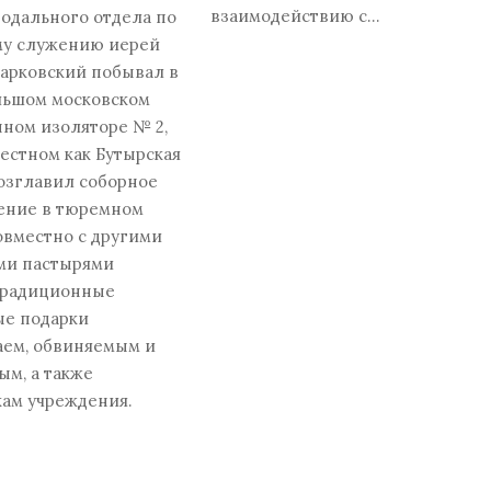
взаимодействию с…
одального отдела по
у служению иерей
арковский побывал в
льшом московском
ном изоляторе № 2,
естном как Бутырская
озглавил соборное
ение в тюремном
овместно с другими
и пастырями
традиционные
ые подарки
аем, обвиняемым и
м, а также
ам учреждения.