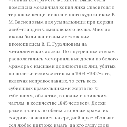
помещена мозаичная копия лика Спасителя в
терновом венце, исполненного художником В.
М. Васнецовым для усыпальницы при церкви
лейб-гвардии Семёновского полка. Многие
иконы были написаны московским
иконописцем В. П. Гурьяновым на
металлических досках. По внутренним стенам
располагались мемориальные доски из белого
мрамора с именами должностных лиц, убитых
по политическим мотивам в 1904 -1907-х гг.,
включая неправославных, то есть всех
«убиенных крамольниками жертв по 73
губерниям, областям, городам и воинским
частям, в количестве 1845 человек». Доски
размещались по обеим сторонам храма, их
соединяла надпись на средней арке: «Больше
сея любве никтоже имать, да кто душу свою