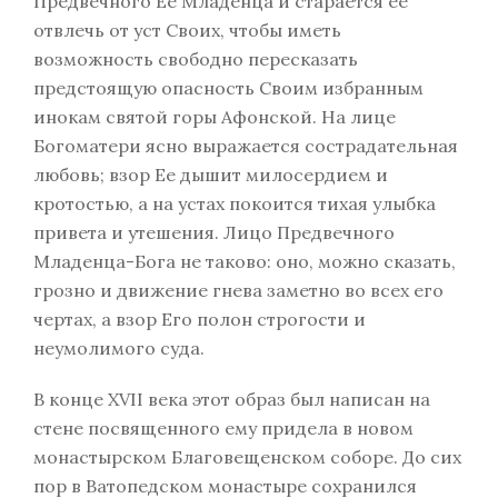
Предвечного Ее Младенца и старается ее
отвлечь от уст Своих, чтобы иметь
возможность свободно пересказать
предстоящую опасность Своим избранным
инокам святой горы Афонской. На лице
Богоматери ясно выражается сострадательная
любовь; взор Ее дышит милосердием и
кротостью, а на устах покоится тихая улыбка
привета и утешения. Лицо Предвечного
Младенца-Бога не таково: оно, можно сказать,
грозно и движение гнева заметно во всех его
чертах, а взор Его полон строгости и
неумолимого суда.
В конце XVII века этот образ был написан на
стене посвященного ему придела в новом
монастырском Благовещенском соборе. До сих
пор в Ватопедском монастыре сохранился