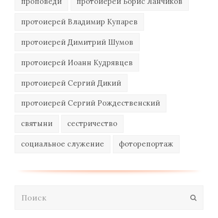
проповеди
протоиерей Борис Ланчиков
протоиерей Владимир Купарев
протоиерей Димитрий Шумов
протоиерей Иоанн Кудрявцев
протоиерей Сергий Дикий
протоиерей Сергий Рождественский
святыни
сестричество
социальное служение
фоторепортаж
Поиск
Отпра