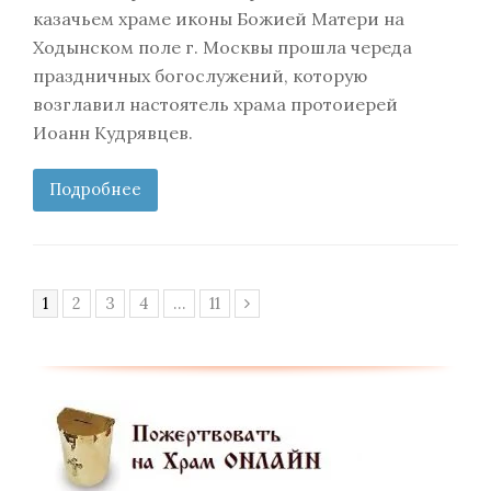
казачьем храме иконы Божией Матери на
Ходынском поле г. Москвы прошла череда
праздничных богослужений, которую
возглавил настоятель храма протоиерей
Иоанн Кудрявцев.
Подробнее
Page
Page
Page
Page
Page
1
2
3
4
…
11
Следующий