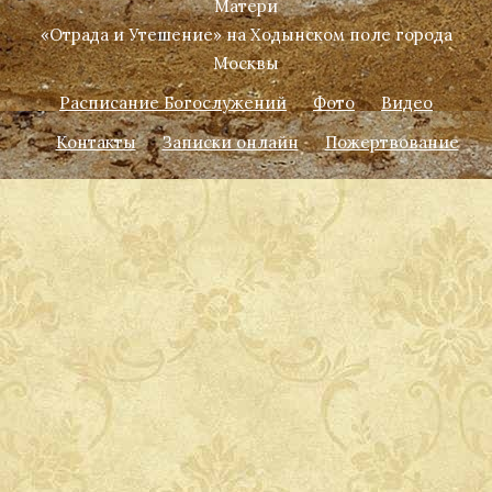
Матери
«Отрада и Утешение» на Ходынском поле города
Москвы
Расписание Богослужений
Фото
Видео
Контакты
Записки онлайн
Пожертвование