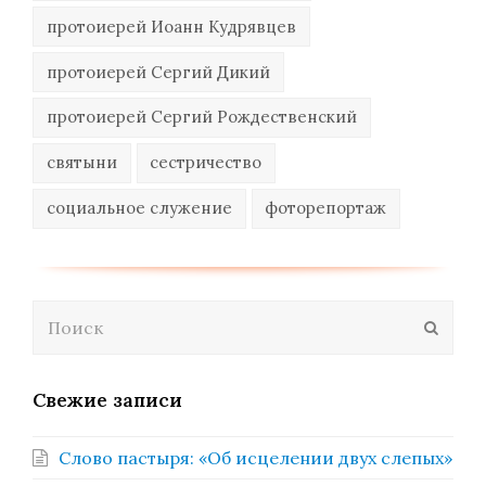
протоиерей Иоанн Кудрявцев
протоиерей Сергий Дикий
протоиерей Сергий Рождественский
святыни
сестричество
социальное служение
фоторепортаж
Поиск
Отпра
Свежие записи
Слово пастыря: «Об исцелении двух слепых»