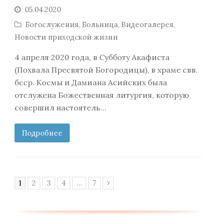
05.04.2020
Богослужения
,
Больница
,
Видеогалерея
,
Новости приходской жизни
4 апреля 2020 года, в Субботу Акафиста
(Похвала Пресвятой Богородицы), в храме свв.
бсср. Космы и Дамиана Асийских была
отслужена Божественная литургия, которую
совершил настоятель…
Подробнее
Page
Page
Page
Page
Page
1
2
3
4
…
7
Следующий