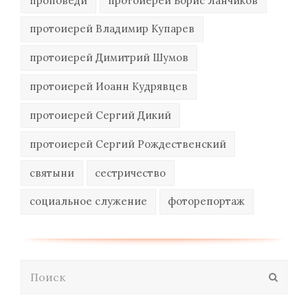
проповеди
протоиерей Борис Ланчиков
протоиерей Владимир Купарев
протоиерей Димитрий Шумов
протоиерей Иоанн Кудрявцев
протоиерей Сергий Дикий
протоиерей Сергий Рождественский
святыни
сестричество
социальное служение
фоторепортаж
Поиск
Отпра