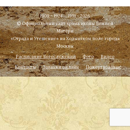
1909 - 1924 ... 1991 - 2026
© Официальный сайт храма иконы Божией
Матери
«Отрада и Утешение» на Ходынском поле города
Москвы
Расписание Богослужений
Фото
Видео
Контакты
Записки онлайн
Пожертвование