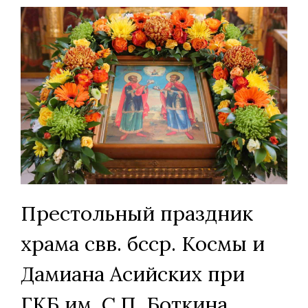
Престольный праздник
храма свв. бсср. Космы и
Дамиана Асийских при
ГКБ им. С.П. Боткина