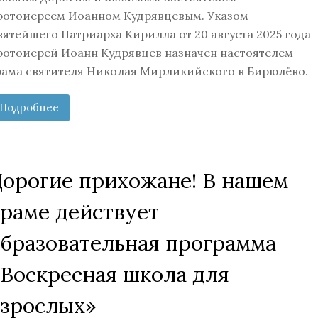
ротоиереем Иоанном Кудрявцевым. Указом
вятейшего Патриарха Кирилла от 20 августа 2025 года
ротоиерей Иоанн Кудрявцев назначен настоятелем
рама святителя Николая Мирликийского в Бирюлёво.
Подробнее
Дорогие прихожане! В нашем
храме действует
образовательная программа
«Воскресная школа для
взрослых»