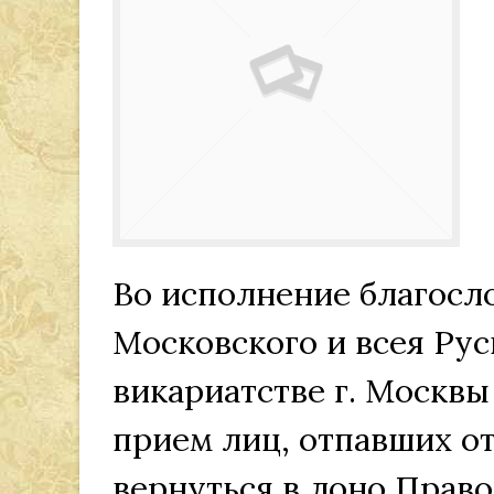
Во исполнение благосл
Московского и всея Ру
викариатстве г. Москв
прием лиц, отпавших о
вернуться в лоно Прав