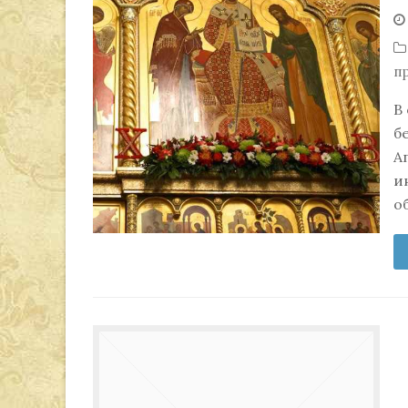
п
В
б
А
и
о