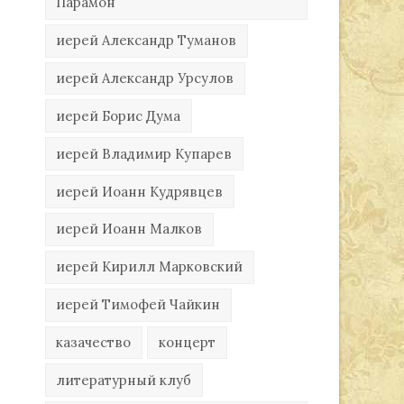
Парамон
иерей Александр Туманов
иерей Александр Урсулов
иерей Борис Дума
иерей Владимир Купарев
иерей Иоанн Кудрявцев
иерей Иоанн Малков
иерей Кирилл Марковский
иерей Тимофей Чайкин
казачество
концерт
литературный клуб