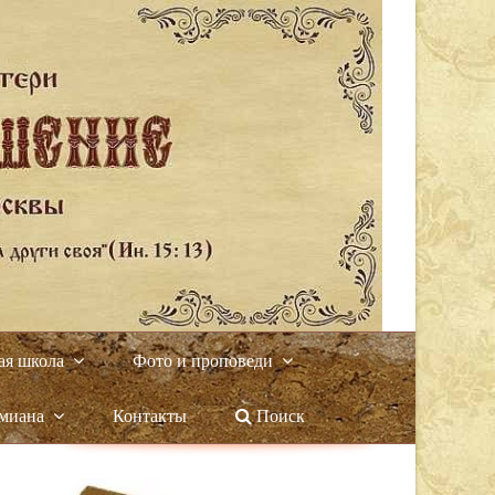
ая школа
Фото и проповеди
амиана
Контакты
Поиск