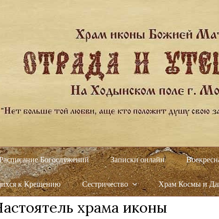
Расписание Богослужений
Записки онлайн
Воскресн
щихся к Крещению
Сестричество
Храм Космы и Д
Настоятель храма иконы