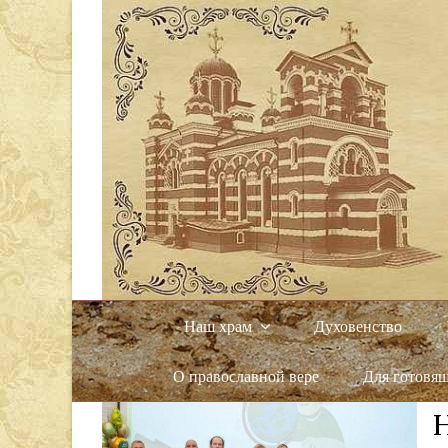
Наш храм
Духовенство
О православной вере
Для готовя