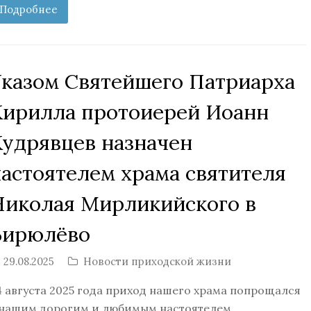
Подробнее
Указом Святейшего Патриарха
Кирилла протоиерей Иоанн
Кудрявцев назначен
настоятелем храма святителя
Николая Мирликийского в
Бирюлёво
29.08.2025
Новости приходской жизни
4 августа 2025 года приход нашего храма попрощался
 нашим дорогим и любимым настоятелем