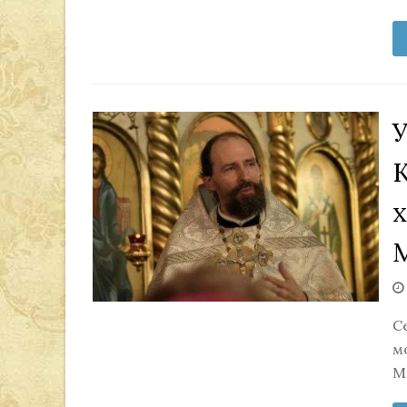
С
м
М