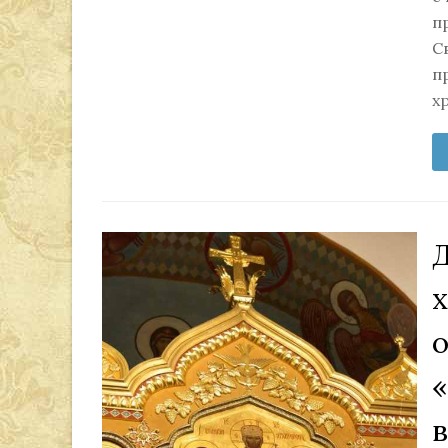
п
С
п
х