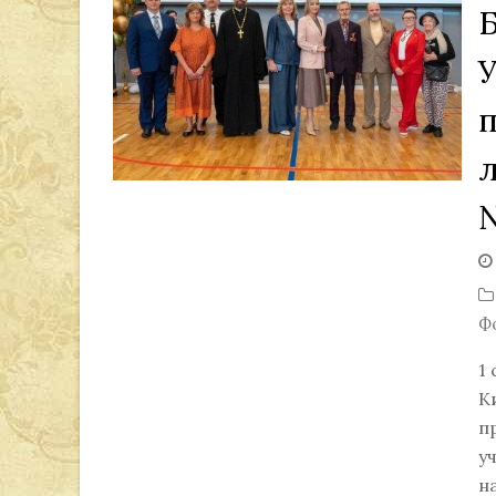
Ф
1
К
п
у
н