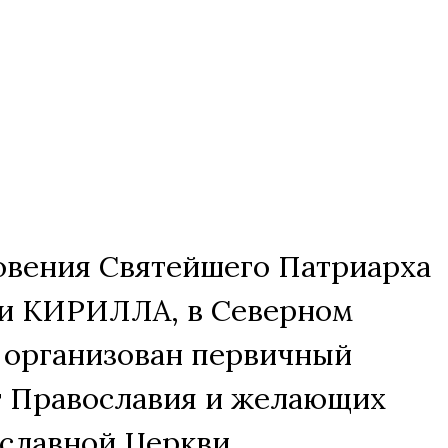
овения Святейшего Патриарха
си КИРИЛЛА, в Северном
ы организован первичный
т Православия и желающих
ославной Церкви