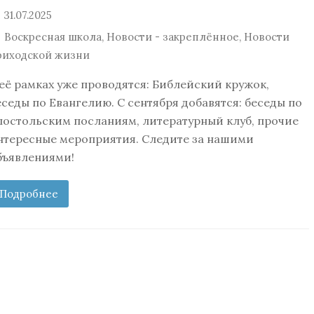
31.07.2025
Воскресная школа
,
Новости - закреплённое
,
Новости
риходской жизни
 её рамках уже проводятся: Библейский кружок,
еседы по Евангелию. С сентября добавятся: беседы по
постольским посланиям, литературный клуб, прочие
нтересные мероприятия. Следите за нашими
бъявлениями!
Подробнее