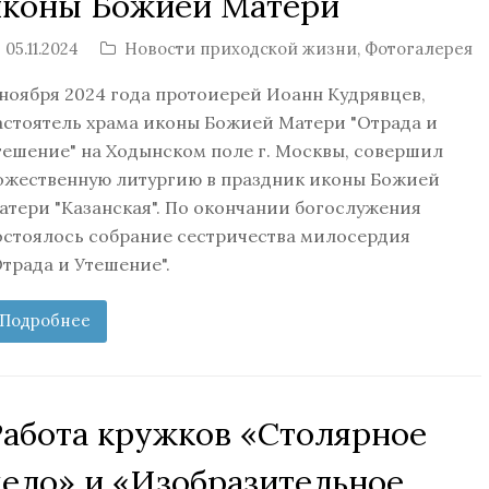
иконы Божией Матери
05.11.2024
Новости приходской жизни
,
Фотогалерея
 ноября 2024 года протоиерей Иоанн Кудрявцев,
астоятель храма иконы Божией Матери "Отрада и
тешение" на Ходынском поле г. Москвы, совершил
ожественную литургию в праздник иконы Божией
атери "Казанская". По окончании богослужения
остоялось собрание сестричества милосердия
Отрада и Утешение".
Подробнее
Работа кружков «Столярное
дело» и «Изобразительное