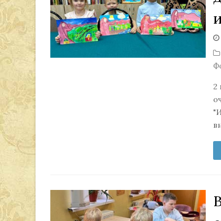
Ф
2
о
"
в
В