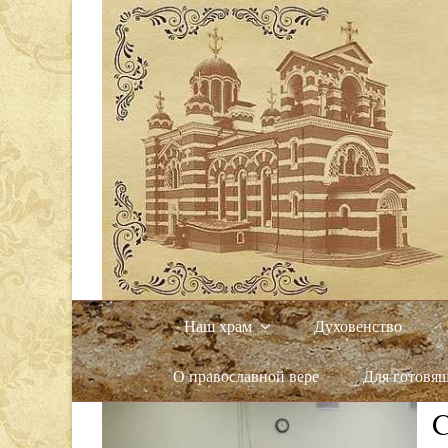
Наш храм
Духовенство
О православной вере
Для готовя