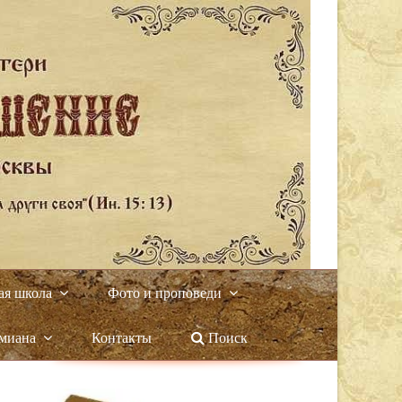
ая школа
Фото и проповеди
амиана
Контакты
Поиск