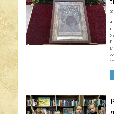
4
н
У
Б
М
с
"