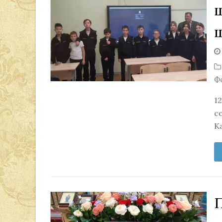
Ф
1
с
К