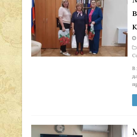
С
В
д
п