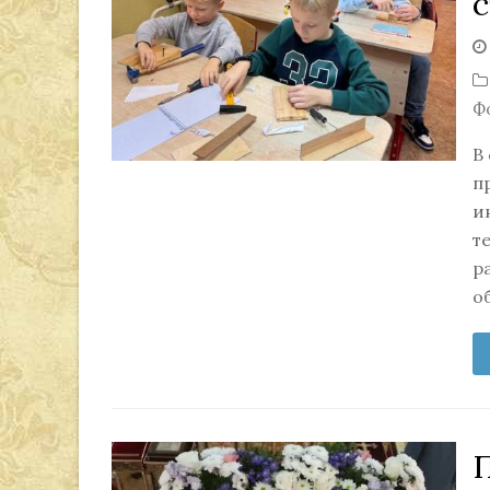
Ф
В
п
и
т
р
о