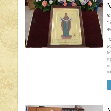
Ф
1
М
М
п
в
К