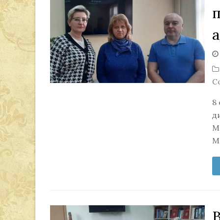
п
С
8
д
М
М