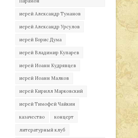
Парамон
иерей Александр Туманов
иерей Александр Урсулов
иерей Борис Дума
иерей Владимир Купарев
иерей Иоанн Кудрявцев
иерей Иоанн Малков
иерей Кирилл Марковский
иерей Тимофей Чайкин
казачество
концерт
литературный клуб