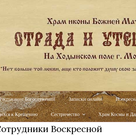
Расписание Богослужений
Записки онлайн
Воскресн
щихся к Крещению
Сестричество
Храм Космы и Д
Сотрудники Воскресной