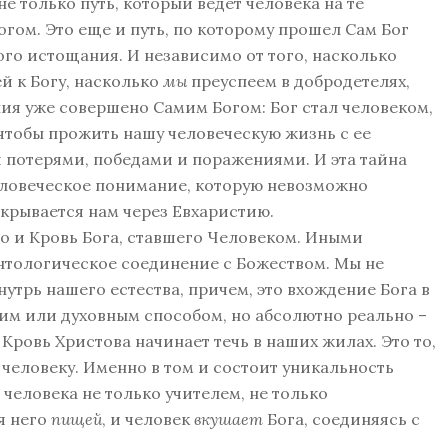
не только путь, который ведет человека на те
огом. Это еще и путь, по которому прошел Сам Бог
ого истощания. И независимо от того, насколько
й к Богу, насколько
мы
преуспеем в добродетелях,
ия уже совершено Самим Богом: Бог стал человеком,
, чтобы прожить нашу человеческую жизнь с ее
 потерями, победами и поражениями. И эта тайна
еловеческое понимание, которую невозможно
крывается нам через Евхаристию.
и Кровь Бога, ставшего Человеком. Иными
нтологическое соединение с Божеством. Мы не
нутрь нашего естества, причем, это вхождение Бога в
им или духовным способом, но абсолютно реально –
Кровь Христова начинает течь в наших жилах. Это то,
 человеку. Именно в том и состоит уникальность
 человека не только учителем, не только
я него
пищей
, и человек
вкушает
Бога, соединяясь с