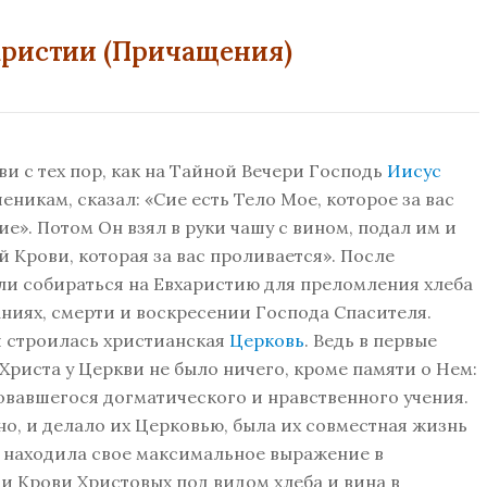
аристии (Причащения)
и с тех пор, как на Тайной Вечери Господь
Иисус
еникам, сказал: «Сие есть Тело Мое, которое за вас
е». Потом Он взял в руки чашу с вином, подал им и
 Крови, которая за вас проливается». После
али собираться на Евхаристию для преломления хлеба
ниях, смерти и воскресении Господа Спасителя.
й строилась христианская
Церковь
. Ведь в первые
Христа у Церкви не было ничего, кроме памяти о Нем:
овавшегося догматического и нравственного учения.
нно, и делало их Церковью, была их совместная жизнь
ая находила свое максимальное выражение в
и Крови Христовых под видом хлеба и вина в