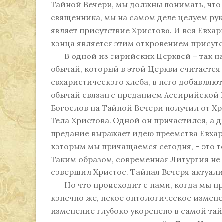
Тайной Вечери, мы должны понимать, что 
священника, мы на самом деле целуем рук
являет присутствие Христово. И вся Евхар
конца является этим откровением присутс
В одной из сирийских Церквей – так на
обычай, который в этой Церкви считается 
евхаристического хлеба, в него добавляю
обычай связан с преданием Ассирийской 
Богослов на Тайной Вечери получил от Хр
Тела Христова. Одной он причастился, а 
предание выражает идею преемства Евхари
которым мы причащаемся сегодня, – это 
Таким образом, современная Литургия не 
совершил Христос. Тайная Вечеря актуали
Но что происходит с нами, когда мы пр
конечно же, некое онтологическое измене
изменение глубоко укоренено в самой та