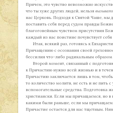
Причем, это чувство невозможно искусстве
что ты хуже других людей, нельзя
вызывать
нас Церковь. Подходя к Святой Чаше, мы 
поставить себя перед судом правды Божи
благоговейным чувством присутствия Бож
каждый из нас поистине почувствует себя
Итак, всякий раз, готовясь к Евхаристи
Причащению с осознания своей греховнос
бессилия что-либо радикальным образом в
Второй момент, связанный с подготовкой
к Причастию нужно всей жизнью и в течен
Причастию заключается лишь в том, чтобы
то количество молитв, не есть и не пить с 
вспомогательные средства. Подготовка же
христиански. Если мы причащаемся, но в 
какими были раньше, если мы причащаемс
Причастие остается для нас тщетным. Ник