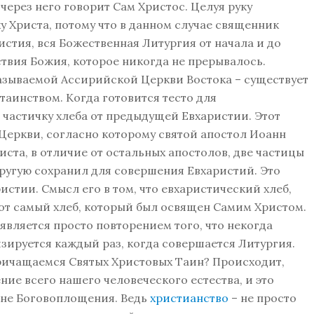
через него говорит Сам Христос. Целуя руку
у Христа, потому что в данном случае священник
истия, вся Божественная Литургия от начала и до
твия Божия, которое никогда не прерывалось.
зываемой Ассирийской Церкви Востока – существует
таинством. Когда готовится тесто для
т частичку хлеба от предыдущей Евхаристии. Этот
Церкви, согласно которому святой апостол Иоанн
иста, в отличие от остальных апостолов, две частицы
другую сохранил для совершения Евхаристий. Это
стии. Смысл его в том, что евхаристический хлеб,
тот самый хлеб, который был освящен Самим Христом.
является просто повторением того, что некогда
зируется каждый раз, когда совершается Литургия.
ичащаемся Святых Христовых Таин? Происходит,
ние всего нашего человеческого естества, и это
йне Боговоплощения. Ведь
христианство
– не просто