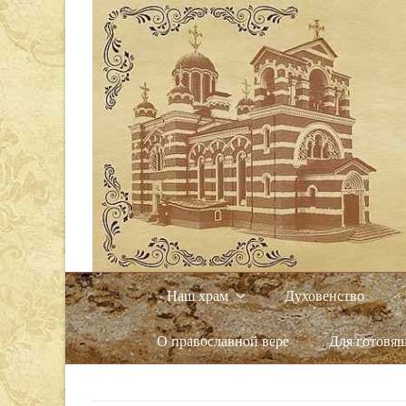
Наш храм
Духовенство
О православной вере
Для готовя