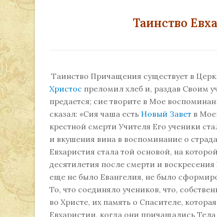
Таинство Евх
Таинство Причащения существует в Церкв
Христос
преломил хлеб и, раздав Своим уч
предается; сие творите в Мое воспоминани
сказал: «Сия чаша есть
Новый Завет
в Моей
крестной смерти Учителя Его ученики ст
и вкушения вина в воспоминание о страда
Евхаристия стала той основой, на которо
десятилетия после смерти и воскресения 
еще не было Евангелия, не было сформир
То, что соединяло учеников, что, собстве
во Христе, их память о Спасителе, котор
Евхаристии, когда они причащались Тела 