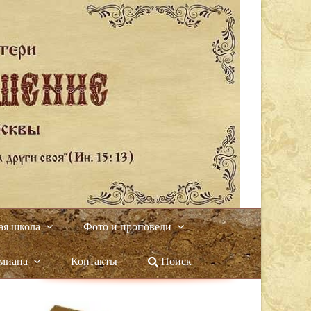
ая школа
Фото и проповеди
амиана
Контакты
Поиск