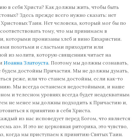
в себя Христа? Как должны жить, чтобы быть
овых? Здесь прежде всего нужно сказать: нет
 Христовых Таин. Нет человека, который мог бы по
 соответствовать тому, что мы принимаем в
и, которыми пронизаны хлеб и вино Евхаристии.
кими похотьми и сластьми приходити или
ной из молитв, которую священник читает на
ии
Иоанна Златоуста
. Поэтому мы должны сознавать,
е будем достойны Причастия. Мы не должны думать,
ться реже, или что станем достойны, если как-то
нию. Мы всегда останемся недостойными, и наше
вном и телесном уровнях всегда будет неадекватным
тем не менее мы должны подходить к Причастию и,
отовиться к принятию в себя Христа.
дый из нас исповедует перед Богом, что является
смь аз». И это не церковная риторика, это чувство,
аз, когда мы приступаем к принятию Святых Таин.