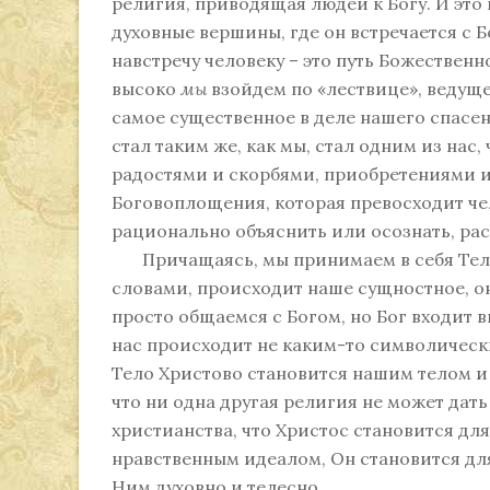
религия, приводящая людей к Богу. И это 
духовные вершины, где он встречается с Б
навстречу человеку – это путь Божественн
высоко
мы
взойдем по «лествице», ведуще
самое существенное в деле нашего спасен
стал таким же, как мы, стал одним из нас
радостями и скорбями, приобретениями и
Боговоплощения, которая превосходит ч
рационально объяснить или осознать, рас
Причащаясь, мы принимаем в себя Тело 
словами, происходит наше сущностное, о
просто общаемся с Богом, но Бог входит в
нас происходит не каким-то символическ
Тело Христово становится нашим телом и 
что ни одна другая религия не может дать
христианства, что Христос становится для
нравственным идеалом, Он становится дл
Ним духовно и телесно.