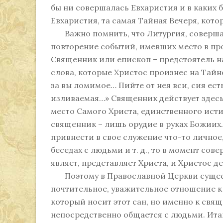
бы ни совершалась Евхаристия и в каких б
Евхаристия, та самая Тайная Вечеря, кото
Важно помнить, что Литургия, совершаем
повторение событий, имевших место в пр
Священник или епископ – предстоятель н
слова, которые Христос произнес на Тайно
за вы ломимое… Пийте от нея вси, сия ест
изливаемая…» Священник действует здесь
место Самого Христа, единственного ист
священник – лишь орудие в руках Божиих
привнести в свое служение что-то личное,
беседах с людьми и т. д., то в момент с
являет, представляет Христа, и Христос де
Поэтому в Православной Церкви сущест
почтительное, уважительное отношение к 
который носит этот сан, но именно к свя
непосредственно общается с людьми. Ита