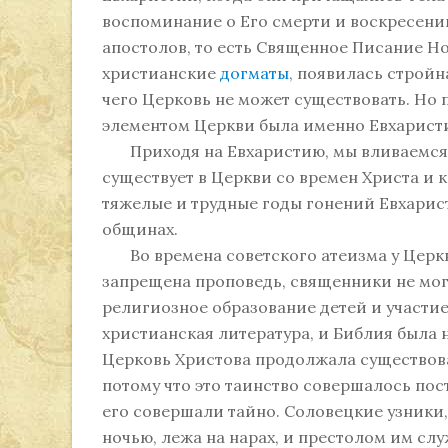
воспоминание о Его смерти и воскресени
апостолов, то есть Священное Писание Н
христианские
догматы
, появилась стройн
чего Церковь не может существовать. Н
элементом Церкви была именно Евхарист
Приходя на Евхаристию, мы вливаемся в
существует в Церкви со времен Христа и 
тяжелые и трудные годы гонений Евхарис
общинах.
Во времена советского атеизма у Церкви
запрещена проповедь, священники не мог
религиозное образование детей и участие
христианская литература, и Библия была 
Церковь Христова продолжала существова
потому что это таинство совершалось пос
его совершали тайно. Соловецкие узники
ночью, лежа на нарах, и престолом им слу