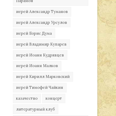
Парамон
иерей Александр Туманов
иерей Александр Урсулов
иерей Борис Дума
иерей Владимир Купарев
иерей Иоанн Кудрявцев
иерей Иоанн Малков
иерей Кирилл Марковский
иерей Тимофей Чайкин
казачество
концерт
литературный клуб