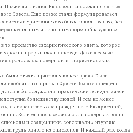
и. Позже появились Евангелия и послания святых
ового Завета. Еще позже стали формулироваться
ая система христианского богословия – все то, без
о первоначальным и основным формообразующим
ия.
 то преемство евхаристического опыта, которое
которое не прерывалось никогда. Даже в самые
тия продолжала совершаться в христианских
 были отняты практически все права. Была
ли свободно говорить о Христе, было запрещено
 детей в богослужении, практически не издавалась
недоступна большинству людей. И тем не менее
ть, и сохранилась она прежде всего Евхаристией,
тоянно. Если его невозможно было совершать явно,
, епископы и священники, совершали Литургию
жила грудь одного из епископов. И каждый раз, когда