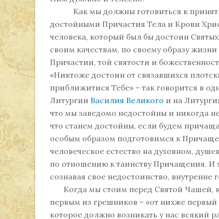
Как мы должны готовиться к принятию 
достойными Причастия Тела и Крови Христ
человека, который был бы достоин Святых
своим качествам, по своему образу жизни
Причастии, той святости и божественност
«Никтоже достоин от связавшихся плотс
приближитися Тебе» – так говорится в од
Литургии
Василия Великого
и на Литург
что мы заведомо недостойны и никогда н
что станем достойны, если будем причаща
особым образом подготовимся к Причаще
человеческое естество на духовном, душе
по отношению к таинству Причащения. И 
сознавая свое недостоинство, внутренне г
Когда мы стоим перед Святой Чашей, каж
первым из грешников – «от нихже первый е
которое должно возникать у нас всякий р