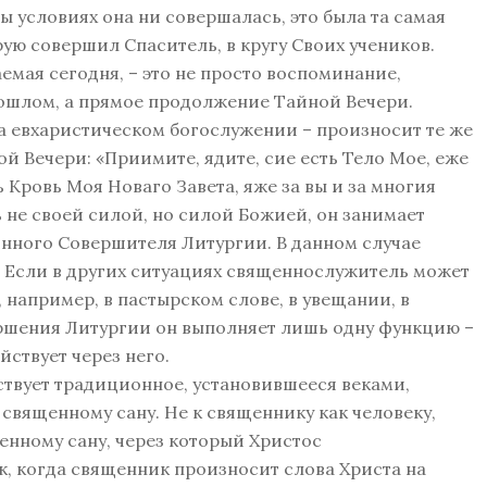
ы условиях она ни совершалась, это была та самая
рую совершил Спаситель, в кругу Своих учеников.
ая сегодня, – это не просто воспоминание,
ошлом, а прямое продолжение Тайной Вечери.
а евхаристическом богослужении – произносит те же
й Вечери: «Приимите, ядите, сие есть Тело Мое, еже
ь Кровь Моя Новаго Завета, яже за вы и за многия
 не своей силой, но силой Божией, он занимает
инного Совершителя Литургии. В данном случае
. Если в других ситуациях священнослужитель может
 например, в пастырском слове, в увещании, в
овершения Литургии он выполняет лишь одну функцию –
йствует через него.
вует традиционное, установившееся веками,
священному сану. Не к священнику как человеку,
щенному сану, через который Христос
к, когда священник произносит слова Христа на