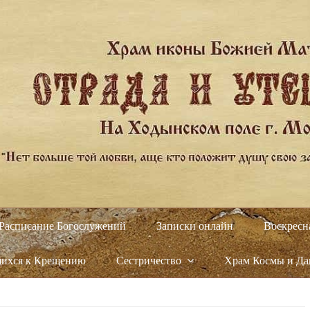
Расписание Богослужений
Записки онлайн
Воскресн
щихся к Крещению
Сестричество
Храм Космы и Д