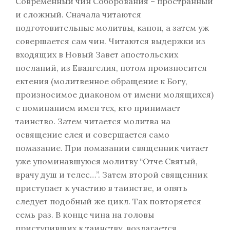
Современный чин Соборования – пространный
и сложный. Сначала читаются
подготовительные молитвы, канон, а затем уж
совершается сам чин. Читаются выдержки из
входящих в Новый Завет апостольских
посланий, из Евангелия, потом произносится
ектения (молитвенное обращение к Богу,
произносимое диаконом от имени молящихся)
с поминанием имен тех, кто принимает
таинство. Затем читается молитва на
освящение елея и совершается само
помазание. При помазании священник читает
уже упоминавшуюся молитву “Отче Святый,
врачу душ и телес…”. Затем второй священник
приступает к участию в таинстве, и опять
следует подобный же цикл. Так повторяется
семь раз. В конце чина на головы
приступивших к таинству, возлагается