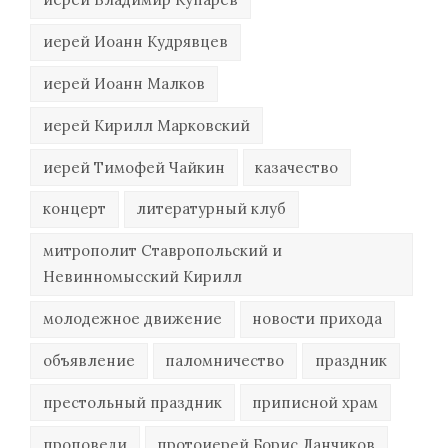
иерей Иоанн Кудрявцев
иерей Иоанн Малков
иерей Кирилл Марковский
иерей Тимофей Чайкин
казачество
концерт
литературный клуб
митрополит Ставропольский и
Невинномысский Кирилл
молодежное движение
новости прихода
объявление
паломничество
праздник
престольный праздник
приписной храм
проповеди
протоиерей Борис Ланчиков