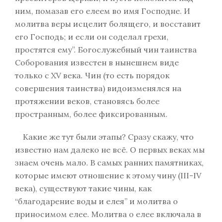
ним, помазав его елеем во имя Господне. И
молитва веры исцелит болящего, и восставит
его Господь; и если он соделал грехи,
простятся ему”. Богослужебный чин таинства
Соборования известен в нынешнем виде
только с XV века. Чин (то есть порядок
совершения таинства) видоизменялся на
протяжении веков, становясь более
пространным, более фиксированным.
Какие же тут были этапы? Сразу скажу, что
известно нам далеко не всё. О первых веках мы
знаем очень мало. В самых ранних памятниках,
которые имеют отношение к этому чину (III-IV
века), существуют такие чины, как
“благодарение воды и елея” и молитва о
приносимом елее. Молитва о елее включала в