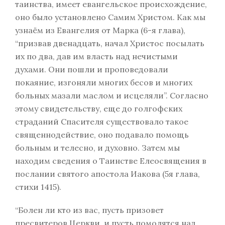
таинства, имеет евангельское происхождение,
оно было установлено Самим Христом. Как мы
узнаём из Евангелия от Марка (6-я глава),
“призвав двенадцать, начал Христос посылать
их по два, дав им власть над нечистыми
духами. Они пошли и проповедовали
покаяние, изгоняли многих бесов и многих
больных мазали маслом и исцеляли”. Согласно
этому свидетельству, еще до голгофских
страданий Спасителя существовало такое
священнодействие, оно подавало помощь
больным и телесно, и духовно. Затем мы
находим сведения о Таинстве Елеосвящения в
послании святого апостола Иакова (5я глава,
стихи 1415).
“Болен ли кто из вас, пусть призовет
пресвитеров Церкви, и пусть помолятся над