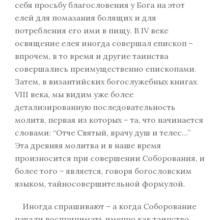
себя просьбу благословения у Бога на этот
елей для помазания болящих и для
потребления его ими в пищу. В IV веке
освящение елея иногда совершал епископ –
впрочем, в то время и другие таинства
совершались преимущественно епископами.
Затем, в византийских богослужебных книгах
VIII века, мы видим уже более
детализированную последовательность
молитв, первая из которых – та, что начинается
словами: “Отче Святый, врачу душ и телес…”
Эта древняя молитва и в наше время
произносится при совершении Соборования, и
более того – является, говоря богословским
языком, тайносовершительной формулой.
Иногда спрашивают – а когда Соборование
начали воспринимать именно как таинство,