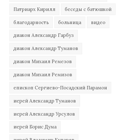
Патриарх Кирилл
беседы с батюшкой
благодарность
больница
видео
диакон Александр Гарбуз
диакон Александр Туманов
диакон Михаил Ремезов
диакон Михаил Ремизов
епископ Сергиево-Посадский Парамон
иерей Александр Туманов
иерей Александр Урсулов
иерей Борис Дума
иерей Владимир Купарев