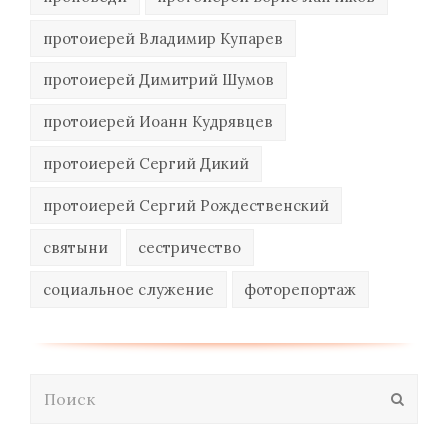
протоиерей Владимир Купарев
протоиерей Димитрий Шумов
протоиерей Иоанн Кудрявцев
протоиерей Сергий Дикий
протоиерей Сергий Рождественский
святыни
сестричество
социальное служение
фоторепортаж
Поиск
Отпра