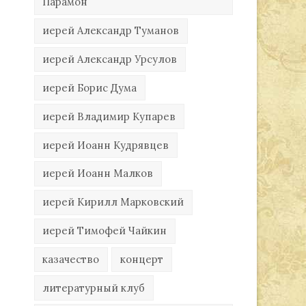
Парамон
иерей Александр Туманов
иерей Александр Урсулов
иерей Борис Дума
иерей Владимир Купарев
иерей Иоанн Кудрявцев
иерей Иоанн Малков
иерей Кирилл Марковский
иерей Тимофей Чайкин
казачество
концерт
литературный клуб