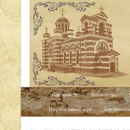
Наш храм
Духовенство
О православной вере
Для готовящ