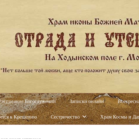
Расписание Богослужений
Записки онлайн
Воскресн
ихся к Крещению
Сестричество
Храм Космы и Д