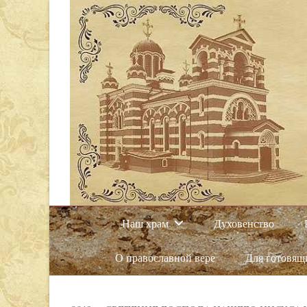
Наш храм
Духовенство
О православной вере
Для готовящ