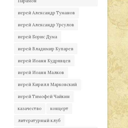
Парамон
иерей Александр Туманов
иерей Александр Урсулов
иерей Борис Дума
иерей Владимир Купарев
иерей Иоанн Кудрявцев
иерей Иоанн Малков
иерей Кирилл Марковский
иерей Тимофей Чайкин
казачество
концерт
литературный клуб