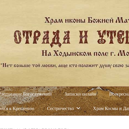
Расписание Богослужений
Записки онлайн
Воскресн
ихся к Крещению
Сестричество
Храм Космы и Д