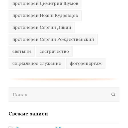
протоиерей Димитрий Шумов
протоиерей Иоанн Кудрявцев
протоиерей Сергий Дикий
протоиерей Сергий Рождественский
святыни
сестричество
социальное служение
фоторепортаж
Поиск
Отпра
Свежие записи