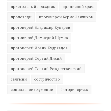
престольный праздник
приписной храм
проповеди
протоиерей Борис Ланчиков
протоиерей Владимир Купарев
протоиерей Димитрий Шумов
протоиерей Иоанн Кудрявцев
протоиерей Сергий Дикий
протоиерей Сергий Рождественский
святыни
сестричество
социальное служение
фоторепортаж