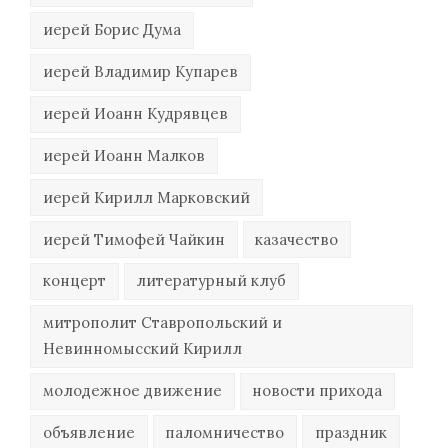
иерей Борис Дума
иерей Владимир Купарев
иерей Иоанн Кудрявцев
иерей Иоанн Малков
иерей Кирилл Марковский
иерей Тимофей Чайкин
казачество
концерт
литературный клуб
митрополит Ставропольский и
Невинномысский Кирилл
молодежное движение
новости прихода
объявление
паломничество
праздник