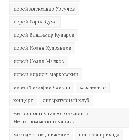
иерей Александр Урсулов
иерей Борис Дума
иерей Владимир Купарев
иерей Иоанн Кудрявцев
иерей Иоанн Малков
иерей Кирилл Марковский
иерей Тимофей Чайкин
казачество
концерт
литературный клуб
митрополит Ставропольский и
Невинномысский Кирилл
молодежное движение
новости прихода