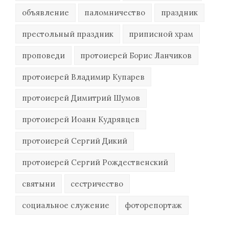
объявление
паломничество
праздник
престольный праздник
приписной храм
проповеди
протоиерей Борис Ланчиков
протоиерей Владимир Купарев
протоиерей Димитрий Шумов
протоиерей Иоанн Кудрявцев
протоиерей Сергий Дикий
протоиерей Сергий Рождественский
святыни
сестричество
социальное служение
фоторепортаж