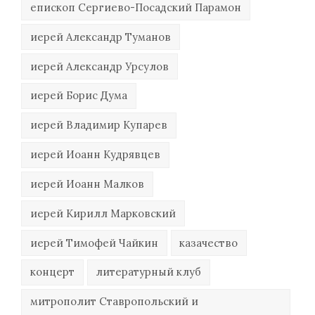
епископ Сергиево-Посадский Парамон
иерей Александр Туманов
иерей Александр Урсулов
иерей Борис Дума
иерей Владимир Купарев
иерей Иоанн Кудрявцев
иерей Иоанн Малков
иерей Кирилл Марковский
иерей Тимофей Чайкин
казачество
концерт
литературный клуб
митрополит Ставропольский и