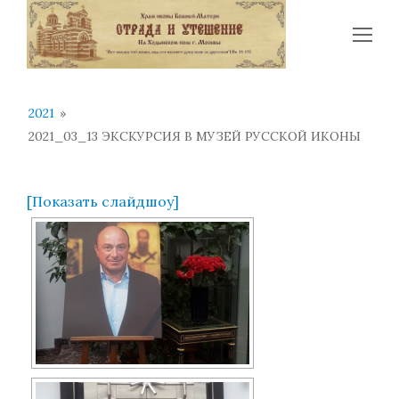
Op
Mo
Me
2021
»
2021_03_13 ЭКСКУРСИЯ В МУЗЕЙ РУССКОЙ ИКОНЫ
[Показать слайдшоу]