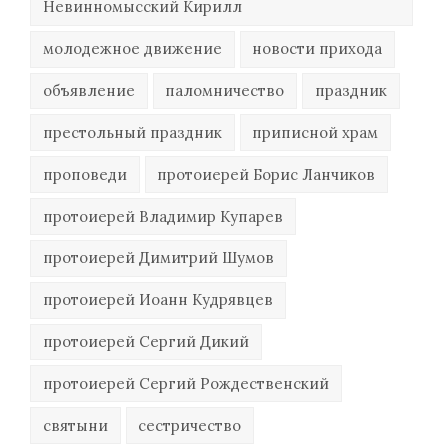
Невинномысский Кирилл
молодежное движение
новости прихода
объявление
паломничество
праздник
престольный праздник
приписной храм
проповеди
протоиерей Борис Ланчиков
протоиерей Владимир Купарев
протоиерей Димитрий Шумов
протоиерей Иоанн Кудрявцев
протоиерей Сергий Дикий
протоиерей Сергий Рождественский
святыни
сестричество