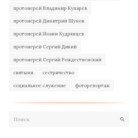
протоиерей Владимир Купарев
протоиерей Димитрий Шумов
протоиерей Иоанн Кудрявцев
протоиерей Сергий Дикий
протоиерей Сергий Рождественский
святыни
сестричество
социальное служение
фоторепортаж
Поиск
Отпра