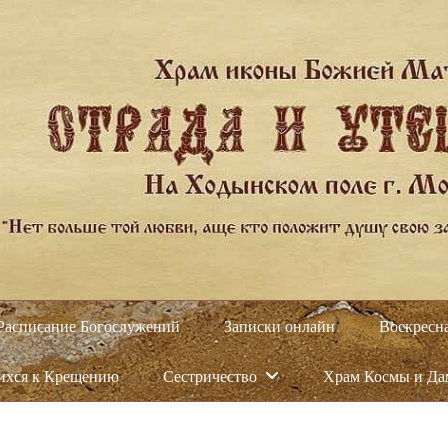
Расписание Богослужений
Записки онлайн
Воскресн
ихся к Крещению
Сестричество
Храм Космы и Д