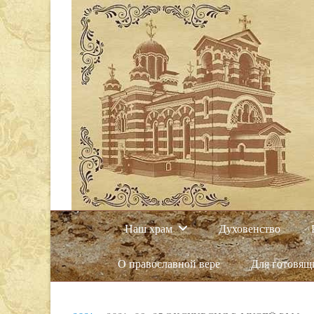
Наш храм
Духовенство
О православной вере
Для готовящ