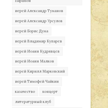
Парамон
иерей Александр Туманов
иерей Александр Урсулов
иерей Борис Дума
иерей Владимир Купарев
иерей Иоанн Кудрявцев
иерей Иоанн Малков
иерей Кирилл Марковский
иерей Тимофей Чайкин
казачество
концерт
литературный клуб