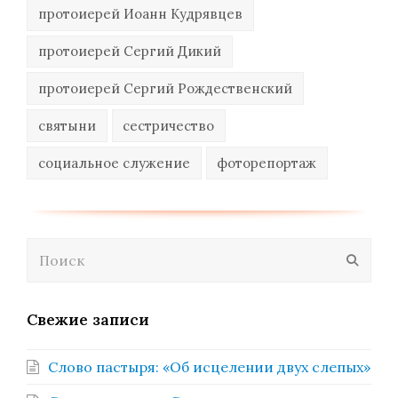
протоиерей Иоанн Кудрявцев
протоиерей Сергий Дикий
протоиерей Сергий Рождественский
святыни
сестричество
социальное служение
фоторепортаж
Поиск
Отпра
Свежие записи
Слово пастыря: «Об исцелении двух слепых»