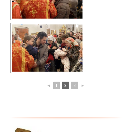
◄
1
2
3
►