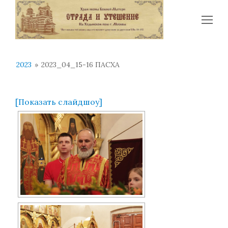
Op
Mo
Me
2023
»
2023_04_15-16 ПАСХА
[Показать слайдшоу]