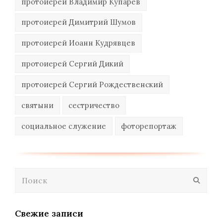
протоиерей Владимир Купарев
протоиерей Димитрий Шумов
протоиерей Иоанн Кудрявцев
протоиерей Сергий Дикий
протоиерей Сергий Рождественский
святыни
сестричество
социальное служение
фоторепортаж
Поиск
Отпра
Свежие записи