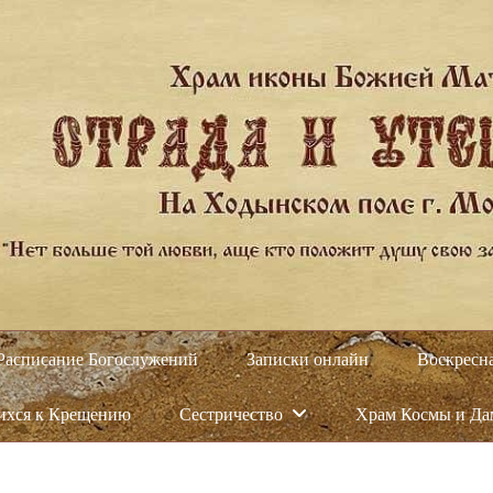
Расписание Богослужений
Записки онлайн
Воскресн
ихся к Крещению
Сестричество
Храм Космы и Д