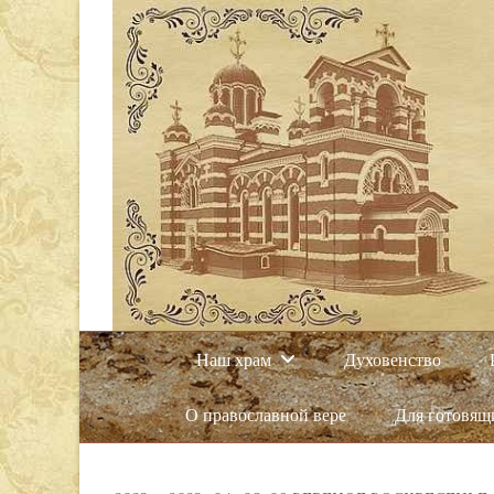
Наш храм
Духовенство
О православной вере
Для готовящ