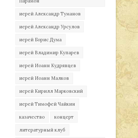
Парамон
иерей Александр Туманов
иерей Александр Урсулов
иерей Борис Дума
иерей Владимир Купарев
иерей Иоанн Кудрявцев
иерей Иоанн Малков
иерей Кирилл Марковский
иерей Тимофей Чайкин
казачество
концерт
литературный клуб