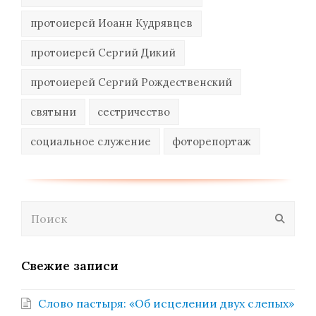
протоиерей Иоанн Кудрявцев
протоиерей Сергий Дикий
протоиерей Сергий Рождественский
святыни
сестричество
социальное служение
фоторепортаж
Поиск
Отпра
Свежие записи
Слово пастыря: «Об исцелении двух слепых»