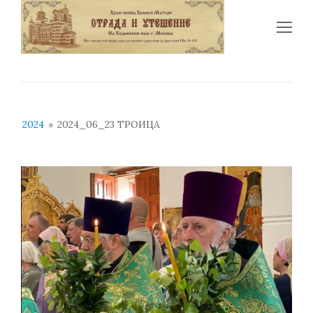
Op
Mo
Me
2024
»
2024_06_23 ТРОИЦА