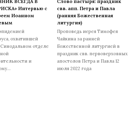
НИК ВСЕГДА В
Слово пастыря: праздник
РИСКА» Интервью с
свв. апп. Петра и Павла
реем Иоанном
(ранняя Божественная
евым
литургия)
 эпидемией
Проповедь иерея Тимофея
уса, охватившей
Чайкина за ранней
в Синодальном отделе
Божественной литургией в
вной
праздник свв. первоверховных
рительности и
апостолов Петра и Павла 12
ому…
июля 2022 года