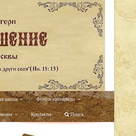
ая школа
Фото и проповеди
амиана
Контакты
Поиск