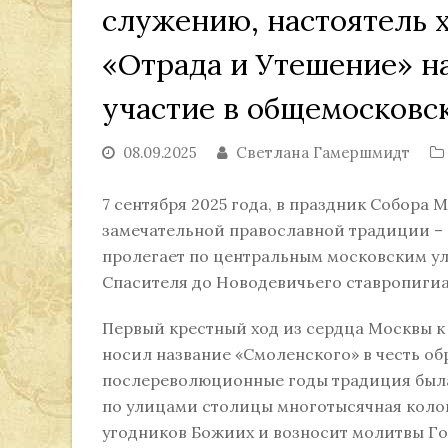
служению, настоятель 
«Отрада и Утешение» н
участие в общемосковс
08.09.2025
Светлана Гамершмидт
7 сентября 2025 года, в праздник Собора
замечательной православной традиции – 
пролегает по центральным московским ул
Спасителя до Новодевичьего ставропиги
Первый крестный ход из сердца Москвы к
носил название «Смоленского» в честь о
послереволюционные годы традиция была
по улицами столицы многотысячная колон
угодников Божиих и возносит молитвы Го