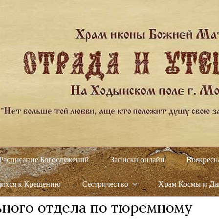
Расписание Богослужений
Записки онлайн
Воскресн
щихся к Крещению
Сестричество
Храм Космы и Д
ного отдела по тюремному