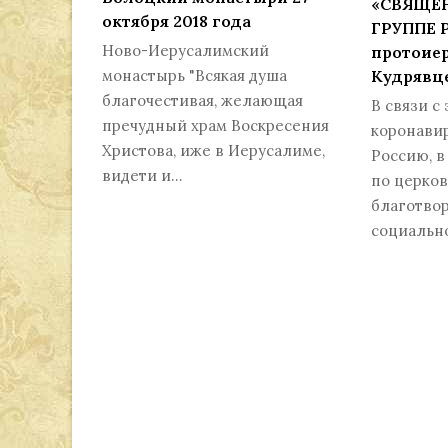
«СВЯЩЕН
октября 2018 года
ГРУППЕ 
Ново-Иерусалимский
протоие
монастырь "Всякая душа
Кудрявц
благочестивая, желающая
В связи с
пречудный храм Воскресения
коронавир
Христова, иже в Иерусалиме,
Россию, 
видети и…
по церко
благотво
социальн