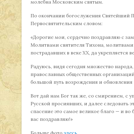
молебна Московским святым.
По окончании богослужения Святейший П
Первосвятительским словом:
«Дорогие мои, сердечно поздравляю с за
Молитвами святителя Тихона, молитвами
пострадавших в веке XX, да укрепляется в
Радуюсь, видя сегодня множество народа
православных общественных организаций. 
большой путь возрождения и обновления
Вот дай нам Бог так же, со смирением, с 
Русской просиявших, и далее следовать эт
спасение это самое великое благо — и во 
вас поздравляю!»
Больше фото
здесь