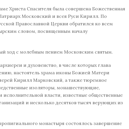
аме Христа Спасителя была совершена Божественная
Патриарх Московский и всея Руси Кирилл. По
усской Православной Церкви обратился ко всем
ырским словом, посвященным началу
ный ход с молебным пением Московским святым.
рхиереи и духовенство, в числе которых глава
ению, настоятель храма иконы Божией Матери
иерей Кирилл Марковский, а также тюремное
ледственные изоляторы, монашествующие,
и исполнительной власти, известные общественные
ганизаций и несколько десятков тысяч верующих из
авропигиального монастыря состоялось завершение