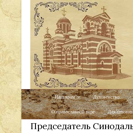
Наш храм
Духовенство
О православной вере
Для готовя
Председатель Cинодаль