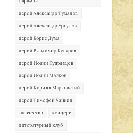
Парамон
иерей Александр Туманов
иерей Александр Урсулов
иерей Борис Дума
иерей Владимир Купарев
иерей Иоанн Кудрявцев
иерей Иоанн Малков
иерей Кирилл Марковский
иерей Тимофей Чайкин
казачество
концерт
литературный клуб