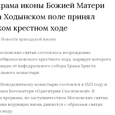
храма иконы Божией Матери
а Ходынском поле принял
ком крестном ходе
Новости приходской жизни
 Московских святых состоялось возрождение
общемосковского крестного хода, маршрут которого
ицам от кафедрального собора Храма Христа
ального монастыря.
 Новодевичьему монастырю состоялся в 1525 году и
браза Богоматери «Одигитрии Смоленской». В
 прервана, но заступничеством Московских святых
на верующих вновь движется с образами святых
споду.