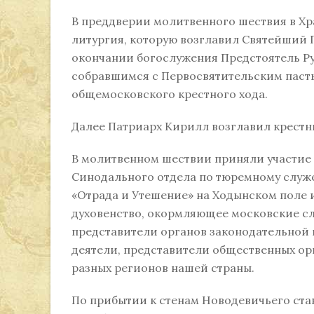
В преддверии молитвенного шествия в Хр
литургия, которую возглавил Святейший 
окончании богослужения Предстоятель Р
собравшимся с Первосвятительским паст
общемосковского крестного хода.
Далее Патриарх Кирилл возглавил крест
В молитвенном шествии приняли участие а
Синодального отдела по тюремному служ
«Отрада и Утешение» на Ходынском поле 
духовенство, окормляющее московские с
представители органов законодательной 
деятели, представители общественных ор
разных регионов нашей страны.
По прибытии к стенам Новодевичьего ст