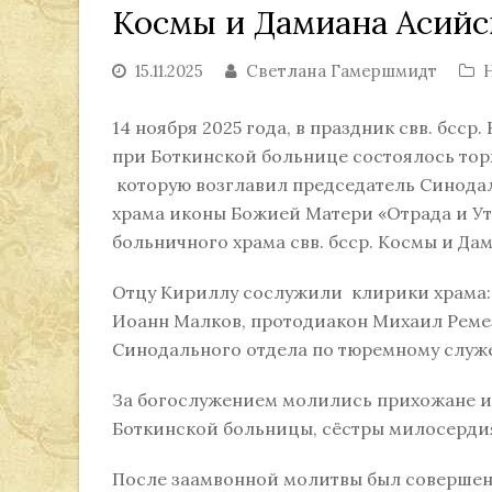
Космы и Дамиана Асийс
15.11.2025
Светлана Гамершмидт
14 ноября 2025 года, в праздник свв. бсс
при Боткинской больнице состоялось тор
которую возглавил председатель Синодал
храма иконы Божией Матери «Отрада и Ут
больничного храма свв. бсср. Космы и Д
Отцу Кириллу сослужили клирики храма:
Иоанн Малков, протодиакон Михаил Ремез
Синодального отдела по тюремному служ
За богослужением молились прихожане и
Боткинской больницы, сёстры милосерди
После заамвонной молитвы был совершен