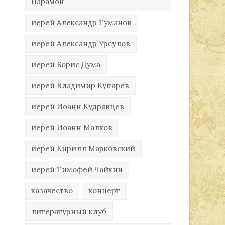
Парамон
иерей Александр Туманов
иерей Александр Урсулов
иерей Борис Дума
иерей Владимир Купарев
иерей Иоанн Кудрявцев
иерей Иоанн Малков
иерей Кирилл Марковский
иерей Тимофей Чайкин
казачество
концерт
литературный клуб