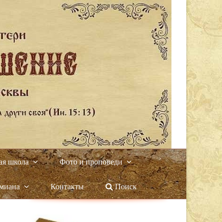
ая школа
Фото и проповеди
амиана
Контакты
Поиск