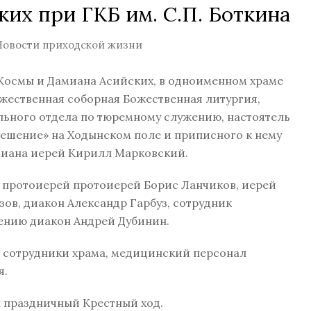
ких при ГКБ им. С.П. Боткина
Новости приходской жизни
р. Космы и Дамиана Асийских, в одноименном храме
жественная соборная Божественная литургия,
ьного отдела по тюремному служению, настоятель
ешение» на Ходынском поле и приписного к нему
амиана иерей Кирилл Марковский.
 протоиерей протоиерей Борис Ланчиков, иерей
ов, диакон Александр Гарбуз, сотрудник
ению диакон Андрей Дубинин.
 сотрудники храма, медицинский персонал
я.
 праздничный Крестный ход.