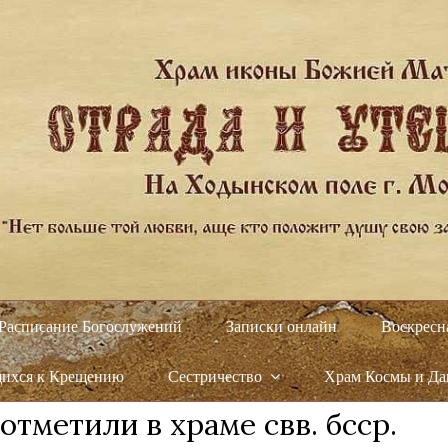
Расписание Богослужений
Записки онлайн
Воскресн
щихся к Крещению
Сестричество
Храм Космы и Д
тметили в храме свв. бсср.