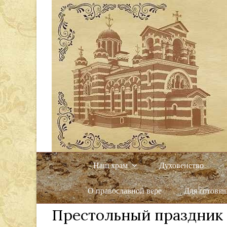
Наш храм
Духовенство
О православной вере
Для готовя
Престольный праздник о