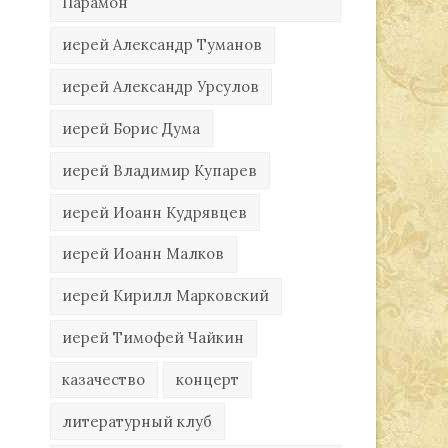
Парамон
иерей Александр Туманов
иерей Александр Урсулов
иерей Борис Дума
иерей Владимир Купарев
иерей Иоанн Кудрявцев
иерей Иоанн Малков
иерей Кирилл Марковский
иерей Тимофей Чайкин
казачество
концерт
литературный клуб