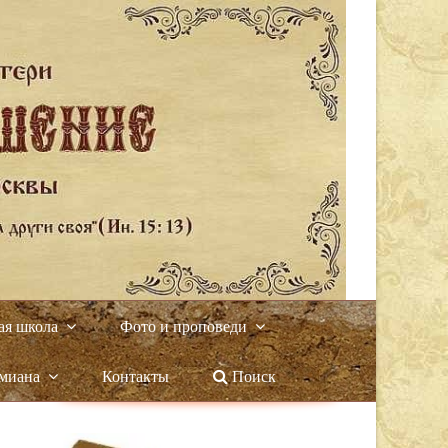
ая школа
Фото и проповеди
амиана
Контакты
Поиск