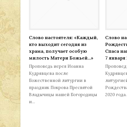
Слово настоятеля: «Каждый,
Слово на
кто выходит сегодня из
Рождеств
храма, получает особую
Спаса на
милость Матери Божьей…»
7 января
Проповедь иерея Иоанна
Проповед
Кудрявцева после
Кудрявце
Божественной литургии в
литургией
праздник Покрова Пресвятой
Рождества
Владычицы нашей Богородицы
2020 года
и…