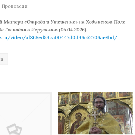
Проповеди
й Матери «Отрада и Утешение» на Ходынском Поле
а Господня в Иерусалим (05.04.2026).
be.ru/video/af866ed59ca00447d0d96c52706ae8bd/
ди