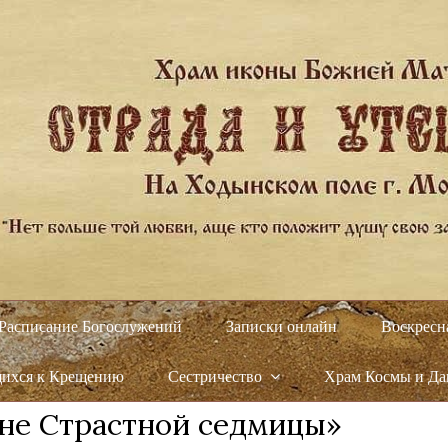
Расписание Богослужений
Записки онлайн
Воскресн
щихся к Крещению
Сестричество
Храм Космы и Д
не Страстной седмицы»