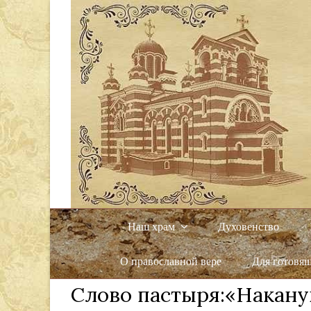
Наш храм
Духовенство
О православной вере
Для готовя
Слово пастыря:«Накану