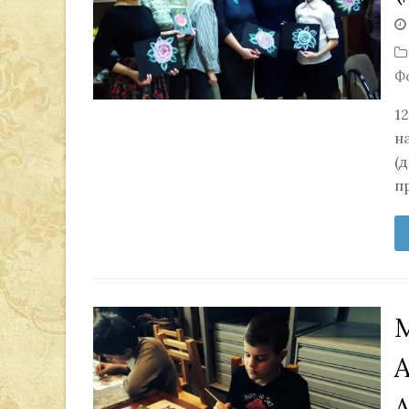
Ф
1
н
(
п
А