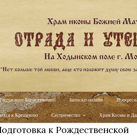
Расписание Богослужений
Записки онлайн
Воскресн
щихся к Крещению
Сестричество
Храм Космы и Д
Подготовка к Рождественской