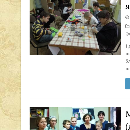
Ф
1
п
б
п