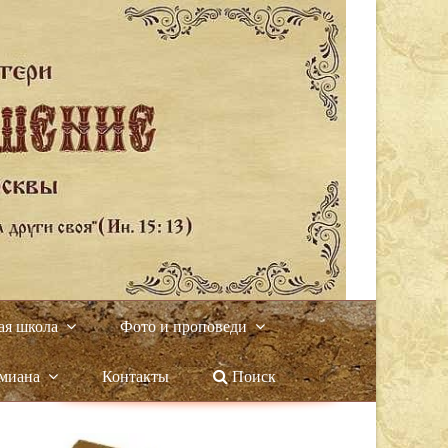
ая школа
Фото и проповеди
амиана
Контакты
Поиск