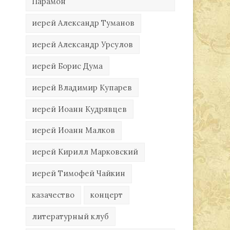
Парамон
иерей Александр Туманов
иерей Александр Урсулов
иерей Борис Дума
иерей Владимир Купарев
иерей Иоанн Кудрявцев
иерей Иоанн Малков
иерей Кирилл Марковский
иерей Тимофей Чайкин
казачество
концерт
литературный клуб