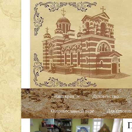
Наш храм
Духовенство
О православной вере
Для готовя