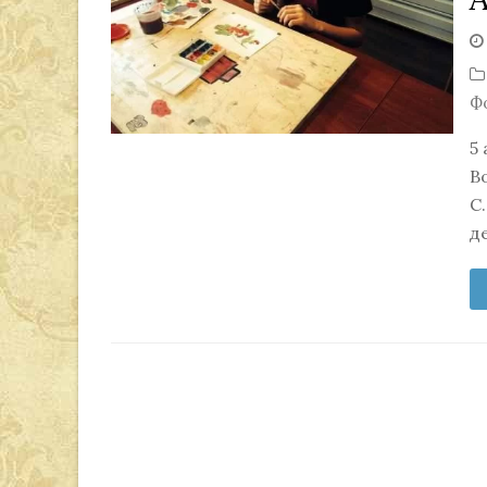
Ф
5
В
С
д