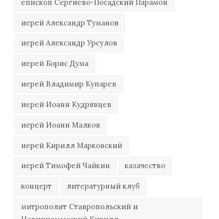
епископ Сергиево-Посадский Парамон
иерей Александр Туманов
иерей Александр Урсулов
иерей Борис Дума
иерей Владимир Купарев
иерей Иоанн Кудрявцев
иерей Иоанн Малков
иерей Кирилл Марковский
иерей Тимофей Чайкин
казачество
концерт
литературный клуб
митрополит Ставропольский и