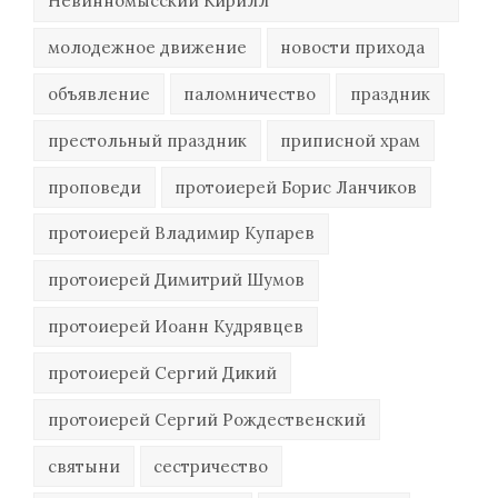
Невинномысский Кирилл
молодежное движение
новости прихода
объявление
паломничество
праздник
престольный праздник
приписной храм
проповеди
протоиерей Борис Ланчиков
протоиерей Владимир Купарев
протоиерей Димитрий Шумов
протоиерей Иоанн Кудрявцев
протоиерей Сергий Дикий
протоиерей Сергий Рождественский
святыни
сестричество