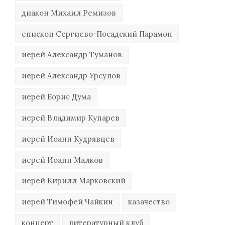
диакон Михаил Ремизов
епископ Сергиево-Посадский Парамон
иерей Александр Туманов
иерей Александр Урсулов
иерей Борис Дума
иерей Владимир Купарев
иерей Иоанн Кудрявцев
иерей Иоанн Малков
иерей Кирилл Марковский
иерей Тимофей Чайкин
казачество
концерт
литературный клуб