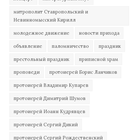
митрополит Ставропольский и
Невинномысский Кирилл
молодежное движение
новости прихода
объявление
паломничество
праздник
престольный праздник
приписной храм
проповеди
протоиерей Борис Ланчиков
протоиерей Владимир Купарев
протоиерей Димитрий Шумов
протоиерей Иоанн Кудрявцев
протоиерей Сергий Дикий
протоиерей Сергий Рождественский