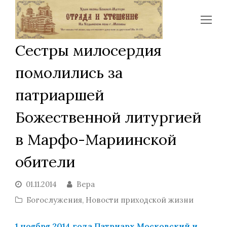
Op
Mo
Сестры милосердия
Me
помолились за
патриаршей
Божественной литургией
в Марфо-Мариинской
обители
01.11.2014
Вера
Богослужения
,
Новости приходской жизни
1 ноября 2014 года Патриарх Московский и