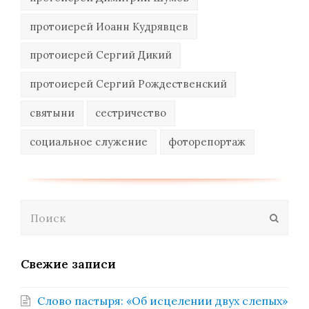
протоиерей Иоанн Кудрявцев
протоиерей Сергий Дикий
протоиерей Сергий Рождественский
святыни
сестричество
социальное служение
фоторепортаж
Поиск
Отпра
Свежие записи
Слово пастыря: «Об исцелении двух слепых»