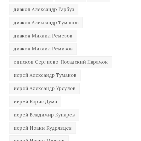
диакон Александр Гарбуз
диакон Александр Туманов
диакон Михаил Ремезов
диакон Михаил Ремизов
епископ Сергиево-Посадский Парамон
иерей Александр Туманов
иерей Александр Урсулов
иерей Борис Дума
иерей Владимир Купарев
иерей Иоанн Кудрявцев
иерей Иоанн Малков