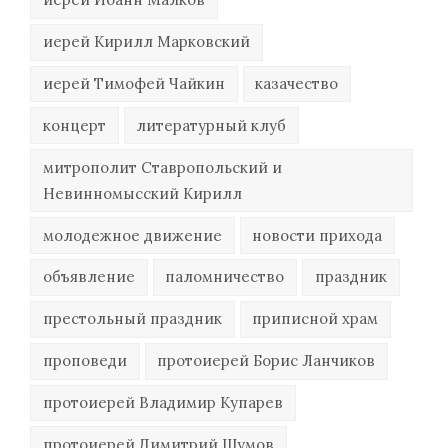
иерей Кирилл Марковский
иерей Тимофей Чайкин
казачество
концерт
литературный клуб
митрополит Ставропольский и
Невинномысский Кирилл
молодежное движение
новости прихода
объявление
паломничество
праздник
престольный праздник
приписной храм
проповеди
протоиерей Борис Ланчиков
протоиерей Владимир Купарев
протоиерей Димитрий Шумов