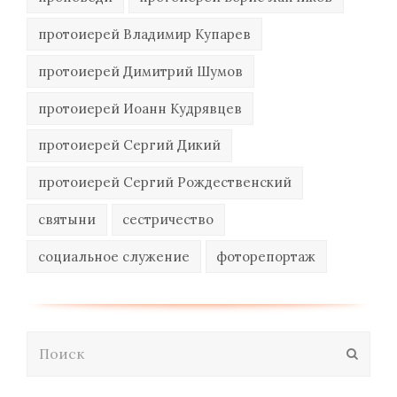
протоиерей Владимир Купарев
протоиерей Димитрий Шумов
протоиерей Иоанн Кудрявцев
протоиерей Сергий Дикий
протоиерей Сергий Рождественский
святыни
сестричество
социальное служение
фоторепортаж
Поиск
Отпра