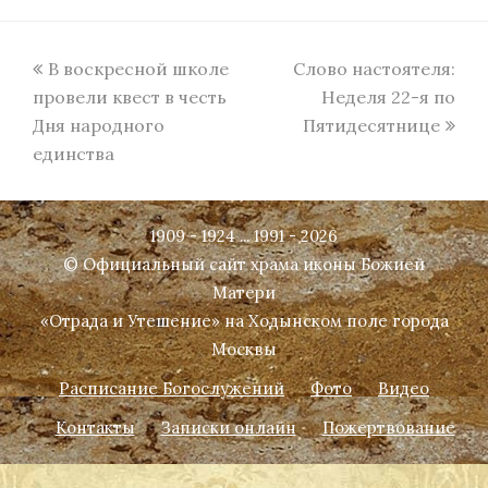
previous
next
В воскресной школе
Слово настоятеля:
post:
post:
провели квест в честь
Неделя 22-я по
Дня народного
Пятидесятнице
единства
1909 - 1924 ... 1991 - 2026
© Официальный сайт храма иконы Божией
Матери
«Отрада и Утешение» на Ходынском поле города
Москвы
Расписание Богослужений
Фото
Видео
Контакты
Записки онлайн
Пожертвование