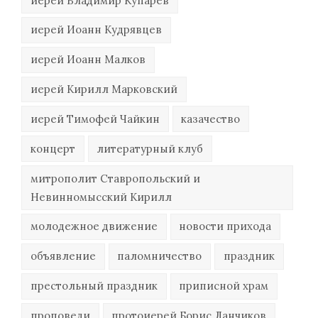
иерей Владимир Купарев
иерей Иоанн Кудрявцев
иерей Иоанн Малков
иерей Кирилл Марковский
иерей Тимофей Чайкин
казачество
концерт
литературный клуб
митрополит Ставропольский и
Невинномысский Кирилл
молодежное движение
новости прихода
объявление
паломничество
праздник
престольный праздник
приписной храм
проповеди
протоиерей Борис Ланчиков