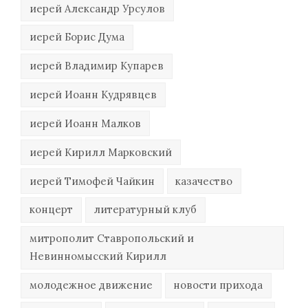
иерей Александр Урсулов
иерей Борис Дума
иерей Владимир Купарев
иерей Иоанн Кудрявцев
иерей Иоанн Малков
иерей Кирилл Марковский
иерей Тимофей Чайкин
казачество
концерт
литературный клуб
митрополит Ставропольский и
Невинномысский Кирилл
молодежное движение
новости прихода