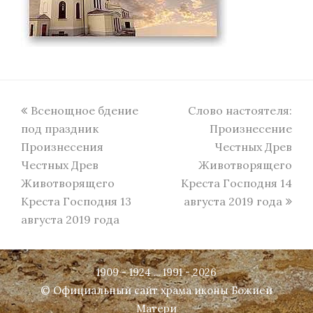
previous
next
Всенощное бдение
Слово настоятеля:
post:
post:
под праздник
Произнесение
Произнесения
Честных Древ
Честных Древ
Животворящего
Животворящего
Креста Господня 14
Креста Господня 13
августа 2019 года
августа 2019 года
1909 - 1924 ... 1991 - 2026
© Официальный сайт храма иконы Божией
Матери