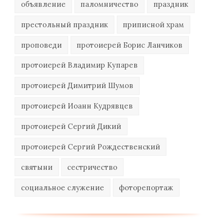
объявление
паломничество
праздник
престольный праздник
приписной храм
проповеди
протоиерей Борис Ланчиков
протоиерей Владимир Купарев
протоиерей Димитрий Шумов
протоиерей Иоанн Кудрявцев
протоиерей Сергий Дикий
протоиерей Сергий Рождественский
святыни
сестричество
социальное служение
фоторепортаж