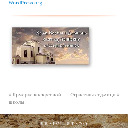
WordPress.org
previous
next
Ярмарка воскресной
Страстная седмица
post:
post:
школы
1909 - 1924 ... 1991 - 2026