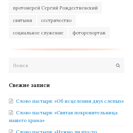
протоиерей Сергий Рождественский
святыни
сестричество
социальное служение
фоторепортаж
Поиск
Отпра
Свежие записи
Слово пастыря: «Об исцелении двух слепых»
Слово пастыря: «Святая покровительница
нашего храма»
Слово пастыря: «Нужно ли что-то