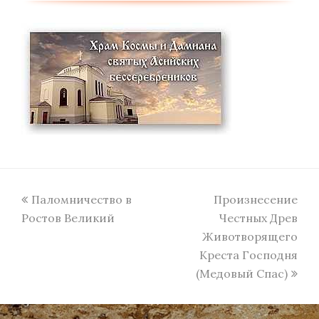
previous
next
Паломничество в
Произнесение
post:
post:
Ростов Великий
Честных Древ
Животворящего
Креста Господня
(Медовый Спас)