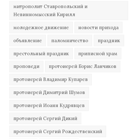
митрополит Ставропольский и
Невинномысский Кирилл
молодежное движение
новости прихода
объявление
паломничество
праздник
престольный праздник
приписной храм
проповеди
протоиерей Борис Ланчиков
протоиерей Владимир Купарев
протоиерей Димитрий Шумов
протоиерей Иоанн Кудрявцев
протоиерей Сергий Дикий
протоиерей Сергий Рождественский