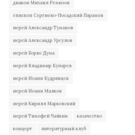
диакон Михаил Ремизов
епископ Сергиево-Посадский Парамон
иерей Александр Туманов
иерей Александр Урсулов
иерей Борис Дума
иерей Владимир Купарев
иерей Иоанн Кудрявцев
иерей Иоанн Малков
иерей Кирилл Марковский
иерей Тимофей Чайкин
казачество
концерт
литературный клуб