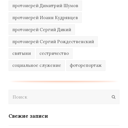
протоиерей Димитрий Шумов
протоиерей Иоанн Кудрявцев
протоиерей Сергий Дикий
протоиерей Сергий Рождественский
святыни
сестричество
социальное служение
фоторепортаж
Поиск
Отпра
Свежие записи