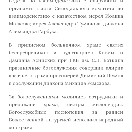
отдела по взаимодействию с епархиями и
органами власти Синодального комитета по
взаимодействию с казачеством иерея Иоанна
Малкова; иерея Александра Туманова; диакона
Александра Гарбуза.
В приписном больничном храме святых
бессребреников и чудотворцев Космы и
Дамиана Асийских при ГКБ им. С.П. Боткина
праздничные богослужения совершил клирик
казачьего храма протоиерей Димитрий Шумов
в сослужении диакона Михаила Ремезова.
За богослужениями молились сотрудники и
прихожане храма, сестры милосердия.
Богослужебные песнопения за ранней
Божественной литургией исполнил народный
хор храма.