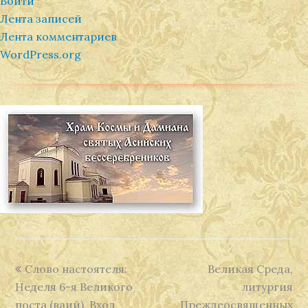
Войти
Лента записей
Лента комментариев
WordPress.org
previous
next
Слово настоятеля:
Великая Среда,
post:
post:
Неделя 6-я Великого
литургия
поста (ваий), Вход
Преждеосвященных