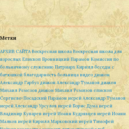
Метки
АРХИВ САЙТА
Воскресная школа
Воскресная школа для
взрослых
Епископ Бронницкий Парамон
Комиссия по
больничному служению
Патриарх Кирилл
беседы с
батюшкой
благодарность
больница
видео
диакон
Александр Гарбуз
диакон Александр Туманов
диакон
Михаил Ремезов
диакон Михаил Ремизов
епископ
Сергиево-Посадский Парамон
иерей Александр Туманов
иерей Александр Урсулов
иерей Борис Дума
иерей
Владимир Купарев
иерей Иоанн Кудрявцев
иерей Иоанн
Малков
иерей Кирилл Марковский
иерей Тимофей