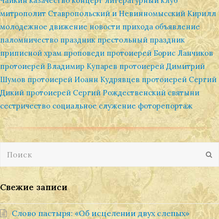
Чайкин
казачество
концерт
литературный клуб
митрополит Ставропольский и Невинномысский Кирилл
молодежное движение
новости прихода
объявление
паломничество
праздник
престольный праздник
приписной храм
проповеди
протоиерей Борис Ланчиков
протоиерей Владимир Купарев
протоиерей Димитрий
Шумов
протоиерей Иоанн Кудрявцев
протоиерей Сергий
Дикий
протоиерей Сергий Рождественский
святыни
сестричество
социальное служение
фоторепортаж
Поиск
О
Свежие записи
Слово пастыря: «Об исцелении двух слепых»