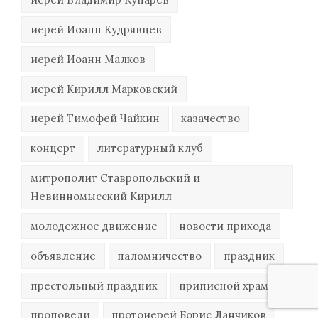
иерей Иоанн Кудрявцев
иерей Иоанн Малков
иерей Кирилл Марковский
иерей Тимофей Чайкин
казачество
концерт
литературный клуб
митрополит Ставропольский и
Невинномысский Кирилл
молодежное движение
новости прихода
объявление
паломничество
праздник
престольный праздник
приписной храм
проповеди
протоиерей Борис Ланчиков