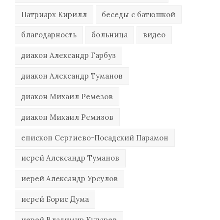
Патриарх Кирилл
беседы с батюшкой
благодарность
больница
видео
диакон Александр Гарбуз
диакон Александр Туманов
диакон Михаил Ремезов
диакон Михаил Ремизов
епископ Сергиево-Посадский Парамон
иерей Александр Туманов
иерей Александр Урсулов
иерей Борис Дума
иерей Владимир Купарев