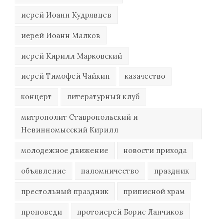
иерей Иоанн Кудрявцев
иерей Иоанн Малков
иерей Кирилл Марковский
иерей Тимофей Чайкин
казачество
концерт
литературный клуб
митрополит Ставропольский и
Невинномысский Кирилл
молодежное движение
новости прихода
объявление
паломничество
праздник
престольный праздник
приписной храм
проповеди
протоиерей Борис Ланчиков