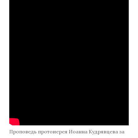
Проповедь протоиерея Иоанна Кудрявцева за