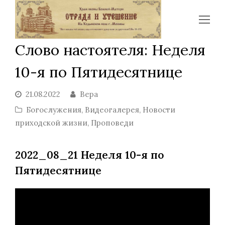
Op
Mo
Слово настоятеля: Неделя
Me
10-я по Пятидесятнице
21.08.2022
Вера
Богослужения
,
Видеогалерея
,
Новости
приходской жизни
,
Проповеди
2022_08_21 Неделя 10-я по
Пятидесятнице