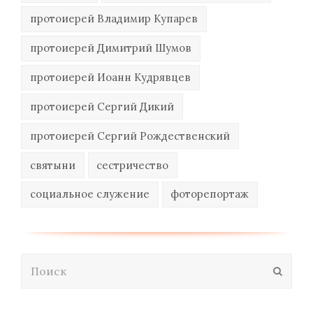
протоиерей Владимир Купарев
протоиерей Димитрий Шумов
протоиерей Иоанн Кудрявцев
протоиерей Сергий Дикий
протоиерей Сергий Рождественский
святыни
сестричество
социальное служение
фоторепортаж
Поиск
Отпра