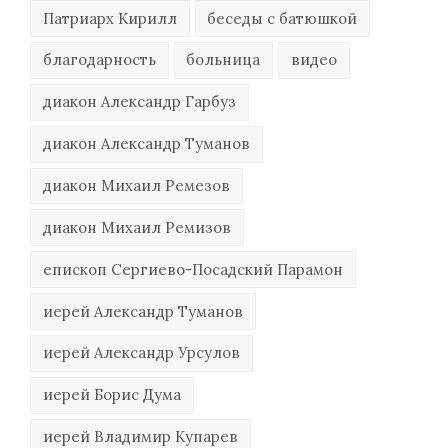
Патриарх Кирилл
беседы с батюшкой
благодарность
больница
видео
диакон Александр Гарбуз
диакон Александр Туманов
диакон Михаил Ремезов
диакон Михаил Ремизов
епископ Сергиево-Посадский Парамон
иерей Александр Туманов
иерей Александр Урсулов
иерей Борис Дума
иерей Владимир Купарев