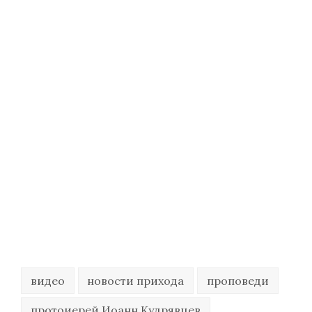
видео
новости прихода
проповеди
протоиерей Иоанн Кудрявцев