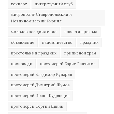
концерт
литературный клуб
митрополит Ставропольский и
Невинномысский Кирилл
молодежное движение
новости прихода
объявление
паломничество
праздник
престольный праздник
приписной храм
проповеди
протоиерей Борис Ланчиков
протоиерей Владимир Купарев
протоиерей Димитрий Шумов
протоиерей Иоанн Кудрявцев
протоиерей Сергий Дикий