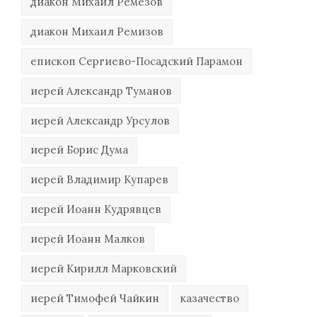
диакон Михаил Ремезов
диакон Михаил Ремизов
епископ Сергиево-Посадский Парамон
иерей Александр Туманов
иерей Александр Урсулов
иерей Борис Дума
иерей Владимир Купарев
иерей Иоанн Кудрявцев
иерей Иоанн Малков
иерей Кирилл Марковский
иерей Тимофей Чайкин
казачество