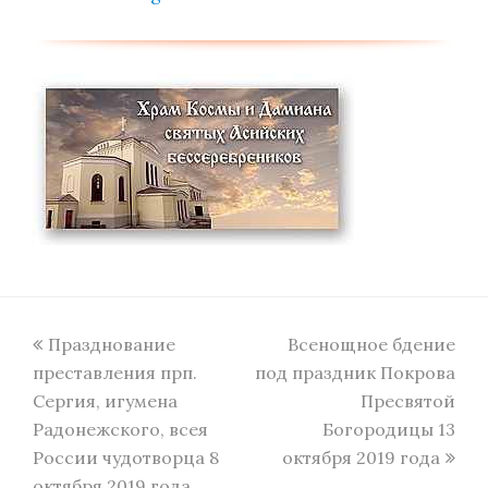
previous
next
Празднование
Всенощное бдение
post:
post:
преставления прп.
под праздник Покрова
Сергия, игумена
Пресвятой
Радонежского, всея
Богородицы 13
России чудотворца 8
октября 2019 года
октября 2019 года