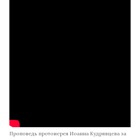
Проповедь протоиерея Иоанна Кудрявцева за