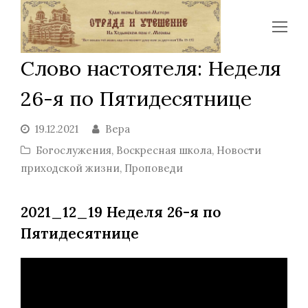
Op
Mo
Слово настоятеля: Неделя
Me
26-я по Пятидесятнице
19.12.2021
Вера
Богослужения
,
Воскресная школа
,
Новости
приходской жизни
,
Проповеди
2021_12_19 Неделя 26-я по
Пятидесятнице