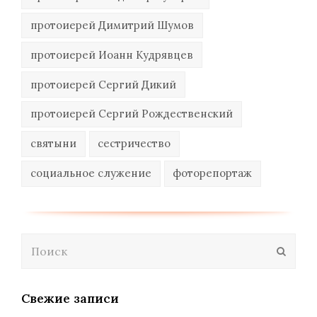
протоиерей Димитрий Шумов
протоиерей Иоанн Кудрявцев
протоиерей Сергий Дикий
протоиерей Сергий Рождественский
святыни
сестричество
социальное служение
фоторепортаж
Поиск
Отпра
Свежие записи