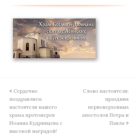
previous
next
Сердечно
Слово настоятеля:
post:
post:
поздравляем
праздник
настоятеля нашего
первоверховных
храма протоиерея
апостолов Петра и
Иоанна Кудрявцева с
Павла
высокой наградой!