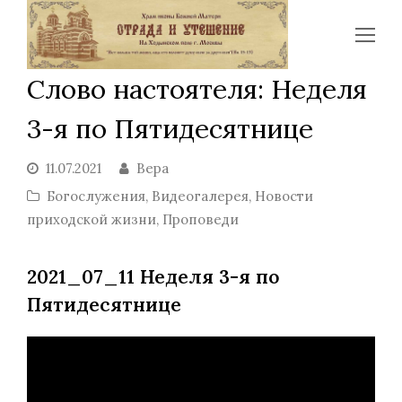
Op
Mo
Слово настоятеля: Неделя
Me
3-я по Пятидесятнице
11.07.2021
Вера
Богослужения
,
Видеогалерея
,
Новости
приходской жизни
,
Проповеди
2021_07_11 Неделя 3-я по
Пятидесятнице