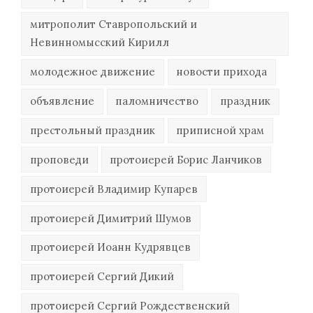
митрополит Ставропольский и
Невинномысский Кирилл
молодежное движение
новости прихода
объявление
паломничество
праздник
престольный праздник
приписной храм
проповеди
протоиерей Борис Ланчиков
протоиерей Владимир Купарев
протоиерей Димитрий Шумов
протоиерей Иоанн Кудрявцев
протоиерей Сергий Дикий
протоиерей Сергий Рождественский