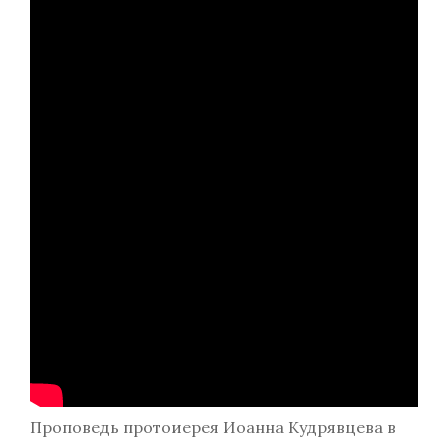
Проповедь протоиерея Иоанна Кудрявцева в