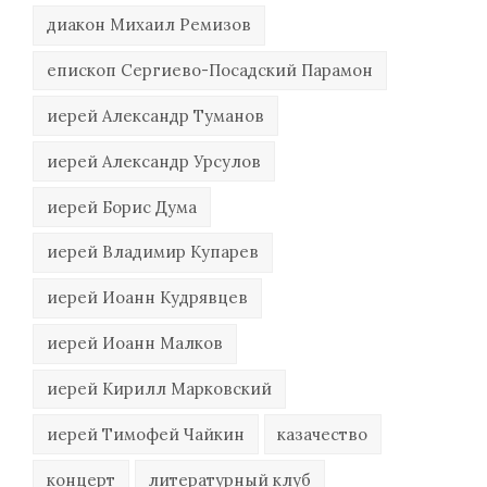
диакон Михаил Ремизов
епископ Сергиево-Посадский Парамон
иерей Александр Туманов
иерей Александр Урсулов
иерей Борис Дума
иерей Владимир Купарев
иерей Иоанн Кудрявцев
иерей Иоанн Малков
иерей Кирилл Марковский
иерей Тимофей Чайкин
казачество
концерт
литературный клуб