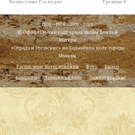
post:
post:
Вознесение Господне
Троицы
1909 - 1924 ... 1991 - 2026
© Официальный сайт храма иконы Божией
Матери
«Отрада и Утешение» на Ходынском поле города
Москвы
Расписание Богослужений
Фото
Видео
Контакты
Записки онлайн
Пожертвование