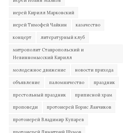
иерей Иоанн Малков
иерей Кирилл Марковский
иерей Тимофей Чайкин
казачество
концерт
литературный клуб
митрополит Ставропольский и
Невинномысский Кирилл
молодежное движение
новости прихода
объявление
паломничество
праздник
престольный праздник
приписной храм
проповеди
протоиерей Борис Ланчиков
протоиерей Владимир Купарев
протоиерей Димитрий Шумов