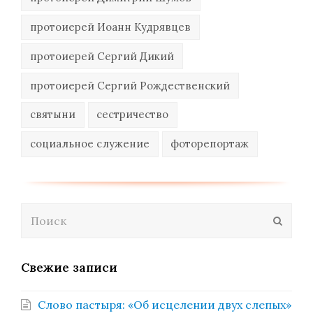
протоиерей Иоанн Кудрявцев
протоиерей Сергий Дикий
протоиерей Сергий Рождественский
святыни
сестричество
социальное служение
фоторепортаж
Поиск
Отпра
Свежие записи
Слово пастыря: «Об исцелении двух слепых»