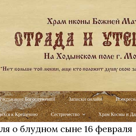
Расписание Богослужений
Записки онлайн
Воскресн
щихся к Крещению
Сестричество
Храм Космы и Д
ля о блудном сыне 16 февраля