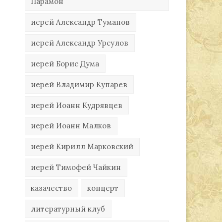
Парамон
иерей Александр Туманов
иерей Александр Урсулов
иерей Борис Дума
иерей Владимир Купарев
иерей Иоанн Кудрявцев
иерей Иоанн Малков
иерей Кирилл Марковский
иерей Тимофей Чайкин
казачество
концерт
литературный клуб