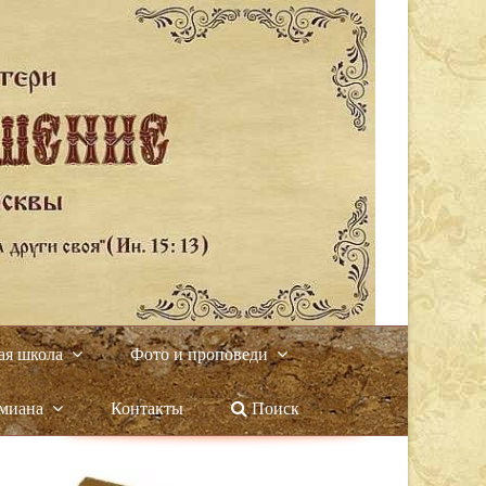
ая школа
Фото и проповеди
амиана
Контакты
Поиск