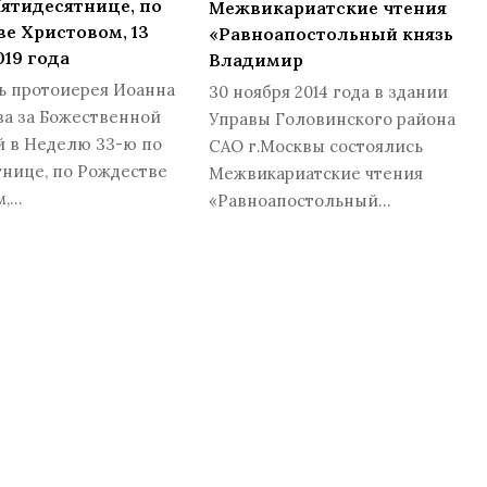
Пятидесятнице, по
Межвикариатские чтения
е Христовом, 13
«Равноапостольный князь
019 года
Владимир
ь протоиерея Иоанна
30 ноября 2014 года в здании
ва за Божественной
Управы Головинского района
й в Неделю 33-ю по
САО г.Москвы состоялись
нице, по Рождестве
Межвикариатские чтения
м,…
«Равноапостольный…