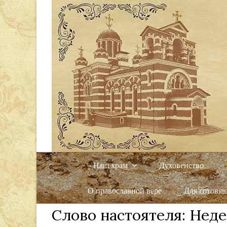
Наш храм
Духовенство
О православной вере
Для готовя
Слово настоятеля: Неде