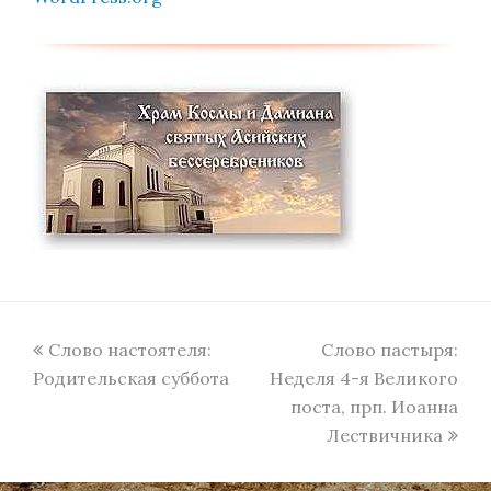
previous
next
Слово настоятеля:
Слово пастыря:
post:
post:
Родительская суббота
Неделя 4-я Великого
поста, прп. Иоанна
Лествичника