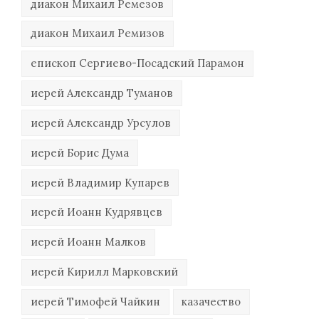
диакон Михаил Ремезов
диакон Михаил Ремизов
епископ Сергиево-Посадский Парамон
иерей Александр Туманов
иерей Александр Урсулов
иерей Борис Дума
иерей Владимир Купарев
иерей Иоанн Кудрявцев
иерей Иоанн Малков
иерей Кирилл Марковский
иерей Тимофей Чайкин
казачество