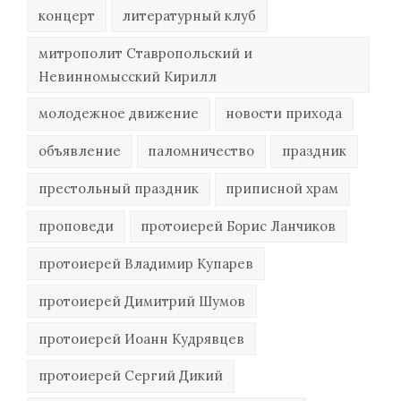
концерт
литературный клуб
митрополит Ставропольский и
Невинномысский Кирилл
молодежное движение
новости прихода
объявление
паломничество
праздник
престольный праздник
приписной храм
проповеди
протоиерей Борис Ланчиков
протоиерей Владимир Купарев
протоиерей Димитрий Шумов
протоиерей Иоанн Кудрявцев
протоиерей Сергий Дикий