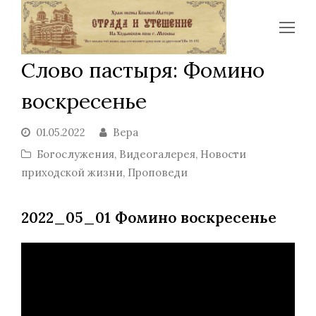
Op
Mo
Слово пастыря: Фомино
Me
воскресенье
01.05.2022
Вера
Богослужения
,
Видеогалерея
,
Новости
приходской жизни
,
Проповеди
2022_05_01 Фомино воскресенье