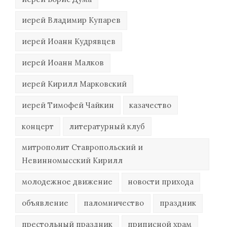
иерей Владимир Купарев
иерей Иоанн Кудрявцев
иерей Иоанн Малков
иерей Кирилл Марковский
иерей Тимофей Чайкин
казачество
концерт
литературный клуб
митрополит Ставропольский и
Невинномысский Кирилл
молодежное движение
новости прихода
объявление
паломничество
праздник
престольный праздник
приписной храм