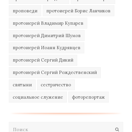
проповеди
протоиерей Борис Ланчиков
протоиерей Владимир Купарев
протоиерей Димитрий Шумов
протоиерей Иоанн Кудрявцев
протоиерей Сергий Дикий
протоиерей Сергий Рождественский
святыни
сестричество
социальное служение
фоторепортаж
Поиск
Отпра