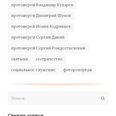
протоиерей Владимир Купарев
протоиерей Димитрий Шумов
протоиерей Иоанн Кудрявцев
протоиерей Сергий Дикий
протоиерей Сергий Рождественский
святыни
сестричество
социальное служение
фоторепортаж
Поиск
Отпра
Свежие записи