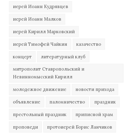
иерей Иоанн Кудрявцев
иерей Иоанн Малков
иерей Кирилл Марковский
иерей Тимофей Чайкин
казачество
концерт
литературный клуб
митрополит Ставропольский и
Невинномысский Кирилл
молодежное движение
новости прихода
объявление
паломничество
праздник
престольный праздник
приписной храм
проповеди
протоиерей Борис Ланчиков