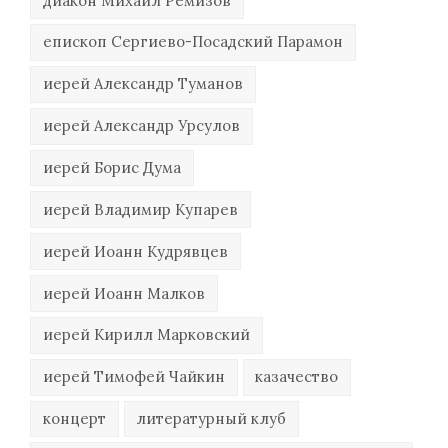
диакон Михаил Ремизов
епископ Сергиево-Посадский Парамон
иерей Александр Туманов
иерей Александр Урсулов
иерей Борис Дума
иерей Владимир Купарев
иерей Иоанн Кудрявцев
иерей Иоанн Малков
иерей Кирилл Марковский
иерей Тимофей Чайкин
казачество
концерт
литературный клуб