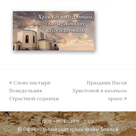
previous
next
Слово пастыря:
Праздник Пасхи
post:
post:
Понедельник
Христовой в казачьем
Страстной седмицы
храме
1909 - 1924 ... 1991 - 2026
© Официальный сайт храма иконы Божией