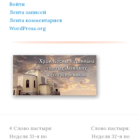
Войти
Лента записей
Лента комментариев
WordPress.org
previous
next
Слово пастыря:
Слово пастыря:
post:
post:
Неделя 31-я по
Неделя 32-я по