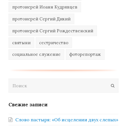
протоиерей Иоанн Кудрявцев
протоиерей Сергий Дикий
протоиерей Сергий Рождественский
святыни
сестричество
социальное служение
фоторепортаж
Поиск
Отпра
Свежие записи
Слово пастыря: «Об исцелении двух слепых»