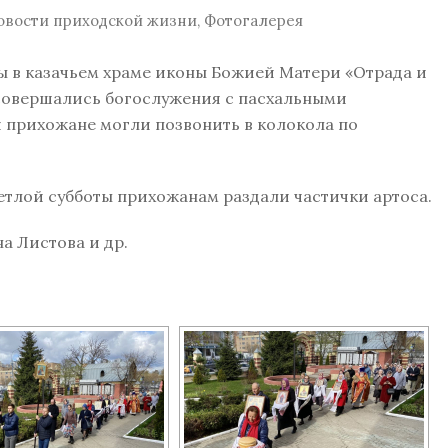
овости приходской жизни
,
Фотогалерея
ы в казачьем храме иконы Божией Матери «Отрада и
 совершались богослужения с пасхальными
и прихожане могли позвонить в колокола по
тлой субботы прихожанам раздали частички артоса.
а Листова и др.