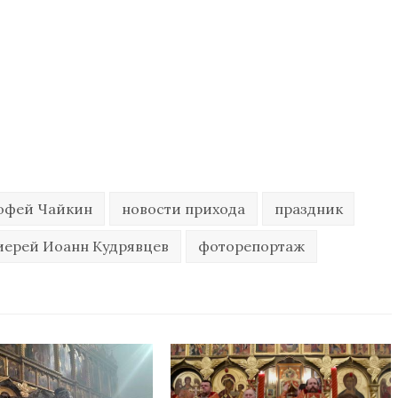
офей Чайкин
новости прихода
праздник
иерей Иоанн Кудрявцев
фоторепортаж