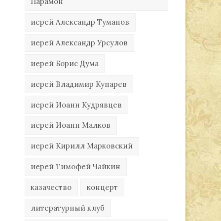
Парамон
иерей Александр Туманов
иерей Александр Урсулов
иерей Борис Дума
иерей Владимир Купарев
иерей Иоанн Кудрявцев
иерей Иоанн Малков
иерей Кирилл Марковский
иерей Тимофей Чайкин
казачество
концерт
литературный клуб