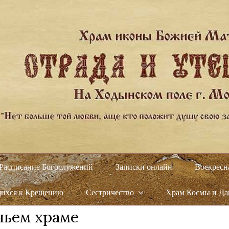
Расписание Богослужений
Записки онлайн
Воскресн
щихся к Крещению
Сестричество
Храм Космы и Д
чьем храме