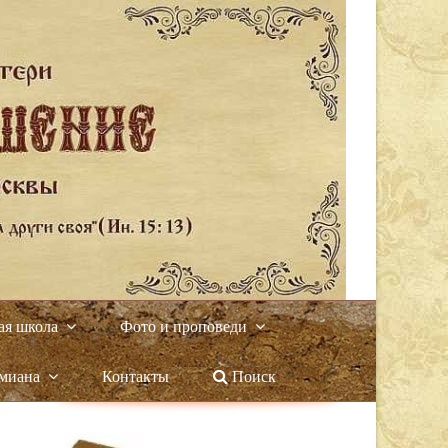
ая школа
Фото и проповеди
амиана
Контакты
Поиск