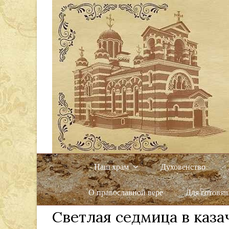
Наш храм
Духовенство
О православной вере
Для готовя
Светлая седмица в каза