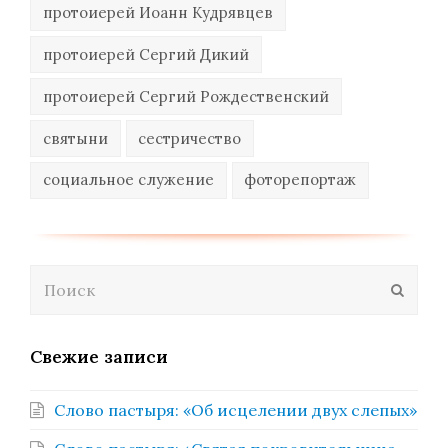
протоиерей Иоанн Кудрявцев
протоиерей Сергий Дикий
протоиерей Сергий Рождественский
святыни
сестричество
социальное служение
фоторепортаж
Поиск
Отпра
Свежие записи
Слово пастыря: «Об исцелении двух слепых»