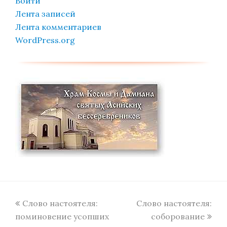
Войти
Лента записей
Лента комментариев
WordPress.org
previous
next
Слово настоятеля:
Слово настоятеля:
post:
post:
поминовение усопших
соборование