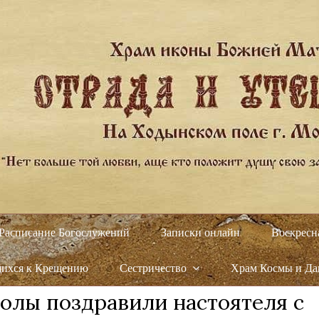
Расписание Богослужений
Записки онлайн
Воскресн
щихся к Крещению
Сестричество
Храм Космы и Д
олы поздравили настоятеля с