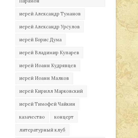
Парамон
иерей Александр Туманов
иерей Александр Урсулов
иерей Борис Дума
иерей Владимир Купарев
иерей Иоанн Кудрявцев
иерей Иоанн Малков
иерей Кирилл Марковский
иерей Тимофей Чайкин
казачество
концерт
литературный клуб