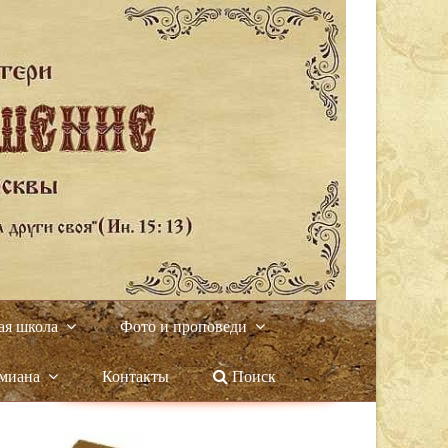
ая школа
Фото и проповеди
амиана
Контакты
Поиск