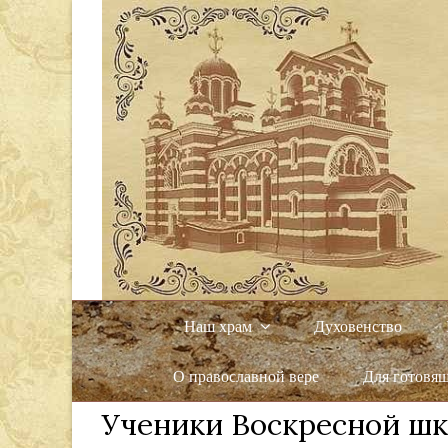
Наш храм
Духовенство
О православной вере
Для готовя
Ученики Воскресной шк